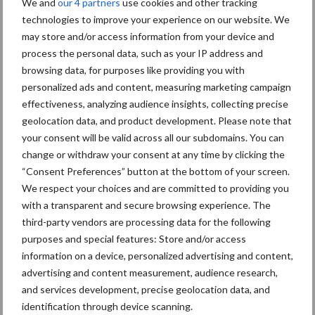
We and
our 4 partners
use cookies and other tracking
technologies to improve your experience on our website. We
may store and/or access information from your device and
process the personal data, such as your IP address and
Toon meer
browsing data, for purposes like providing you with
personalized ads and content, measuring marketing campaign
effectiveness, analyzing audience insights, collecting precise
Primaire
geolocation data, and product development. Please note that
Recent nieuws
Partner nieuws
your consent will be valid across all our subdomains. You can
Sidebar
change or withdraw your consent at any time by clicking the
7 aug
Britse varkenssector vreest
“Consent Preferences” button at the bottom of your screen.
afzetcrisis in het najaar
We respect your choices and are committed to providing you
with a transparent and secure browsing experience. The
third-party vendors are processing data for the following
7 aug
Hittestress: wat gebeurt er en hoe
purposes and special features: Store and/or access
kunnen we het voorkomen?
information on a device, personalized advertising and content,
advertising and content measurement, audience research,
and services development, precise geolocation data, and
5 aug
“Vraag naar praktische
identification through device scanning.