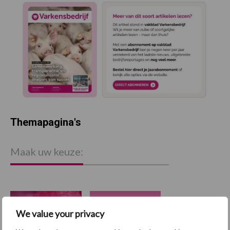
Themapagina's
Maak uw keuze:
Dierengezondheid
Huisvesting
We value your privacy