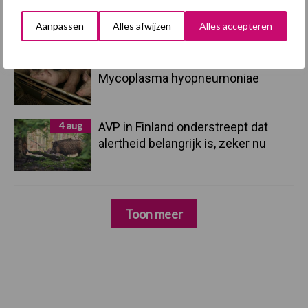
hygieneoplossingen is in Polen
groter dan ooit”
Aanpassen
Alles afwijzen
Alles accepteren
5 aug
Eliminatieprotocol voor
Mycoplasma hyopneumoniae
4 aug
AVP in Finland onderstreept dat
alertheid belangrijk is, zeker nu
Toon meer