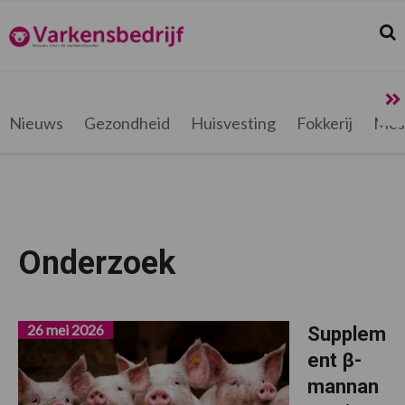
Spring
Door
Spring
naar
naar
naar
Zoek
Z
Varkensbedrijf.be
de
de
de
hoofdnavigatie
hoofd
voettekst
inhoud
Nieuws
Gezondheid
Huisvesting
Fokkerij
Mes
Onderzoek
26 mei 2026
Supplem
ent β-
mannan