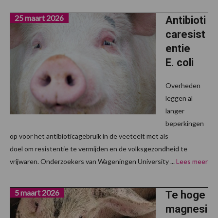
25 maart 2026
Antibioti
caresist
entie
E. coli
Overheden
leggen al
langer
beperkingen
op voor het antibioticagebruik in de veeteelt met als
doel om resistentie te vermijden en de volksgezondheid te
vrijwaren. Onderzoekers van Wageningen University ...
Lees meer
5 maart 2026
Te hoge
magnesi