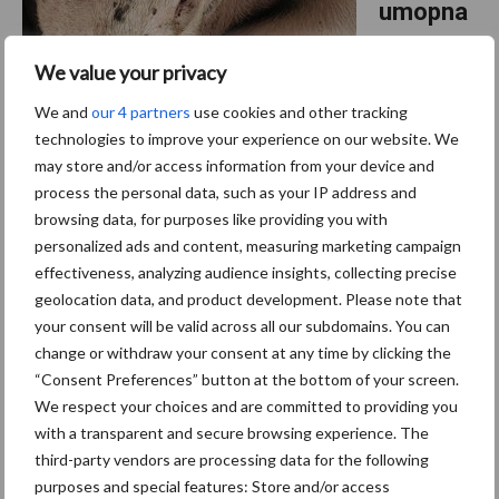
umopna
me
We value your privacy
toxisch
We and
our 4 partners
use cookies and other tracking
De
technologies to improve your experience on our website. We
toevoeging
may store and/or access information from your device and
van
process the personal data, such as your IP address and
magnesium aan het voeder van vleesvarkens vermindert stress
browsing data, for purposes like providing you with
en agressie en verbetert de vleeskwaliteit. Wetenschappers van
personalized ads and content, measuring marketing campaign
effectiveness, analyzing audience insights, collecting precise
de Kansas Veterinary Diagnostic Laboratory waarschuwen nu
geolocation data, and product development. Please note that
echter dat een te hoge ...
Lees meer
your consent will be valid across all our subdomains. You can
change or withdraw your consent at any time by clicking the
24 februari 2026
Amandel
“Consent Preferences” button at the bottom of your screen.
We respect your choices and are committed to providing you
doppen
with a transparent and secure browsing experience. The
als
third-party vendors are processing data for the following
vezelbro
purposes and special features: Store and/or access