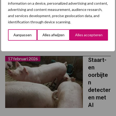
n na het
information on a device, personalized advertising and content,
spenen
advertising and content measurement, audience research,
and services development, precise geolocation data, and
identification through device scanning.
Het toevoegen van onoplosbare vezels aan het voeder voor
biggen kan speendiarree tegengaan, alsook de lagere groei die
Aanpassen
Alles afwijzen
Alles accepteren
daarmee gepaard gaat. Meestal gaat de keuze naar tarwezemelen
als bron van vezels in voeder voor pasgespeende ...
Lees meer
17 februari 2026
Staart-
en
oorbijte
n
detecter
en met
AI