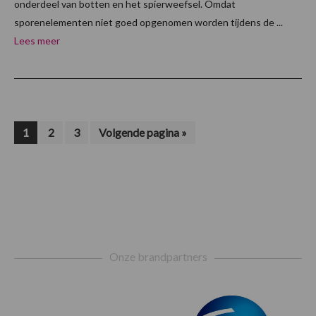
onderdeel van botten en het spierweefsel. Omdat
sporenelementen niet goed opgenomen worden tijdens de ...
Lees meer
Pagina
Pagina
Pagina
Ga
1
2
3
Volgende pagina »
naar
Footer
Onze brandpartners