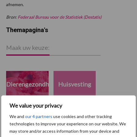
afnemen.
Bron:
Federaal Bureau voor de Statistiek (Destatis)
Themapagina's
Maak uw keuze:
Dierengezondheid
Huisvesting
We value your privacy
We and
our 4 partners
use cookies and other tracking
Toon meer
technologies to improve your experience on our website. We
may store and/or access information from your device and