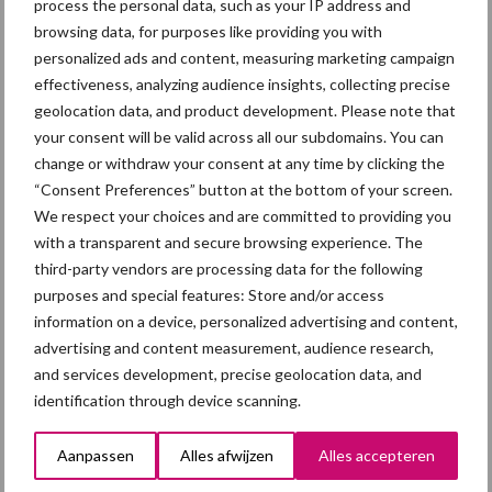
process the personal data, such as your IP address and
browsing data, for purposes like providing you with
Primaire
Recent nieuws
Partner nieuws
personalized ads and content, measuring marketing campaign
Sidebar
effectiveness, analyzing audience insights, collecting precise
geolocation data, and product development. Please note that
7 aug
Britse varkenssector vreest
your consent will be valid across all our subdomains. You can
afzetcrisis in het najaar
change or withdraw your consent at any time by clicking the
“Consent Preferences” button at the bottom of your screen.
We respect your choices and are committed to providing you
7 aug
Hittestress: wat gebeurt er en hoe
with a transparent and secure browsing experience. The
kunnen we het voorkomen?
third-party vendors are processing data for the following
purposes and special features: Store and/or access
information on a device, personalized advertising and content,
5 aug
“Vraag naar praktische
advertising and content measurement, audience research,
hygieneoplossingen is in Polen
and services development, precise geolocation data, and
groter dan ooit”
identification through device scanning.
5 aug
Eliminatieprotocol voor
Aanpassen
Alles afwijzen
Alles accepteren
Mycoplasma hyopneumoniae