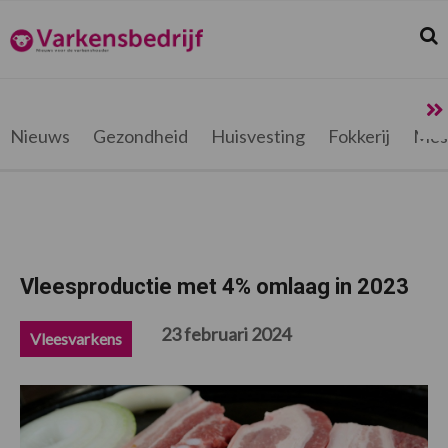
Spring
Door
Spring
Spring
naar
naar
naar
naar
Zoek
Z
Varkensbedrijf.be
de
de
de
de
hoofdnavigatie
hoofd
eerste
voettekst
inhoud
sidebar
Nieuws
Gezondheid
Huisvesting
Fokkerij
Mes
Vleesproductie met 4% omlaag in 2023
23 februari 2024
Vleesvarkens