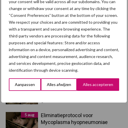
your consent will be valid across all our subdomains. You can
Dierengezondheid
Huisvesting
change or withdraw your consent at any time by clicking the
“Consent Preferences” button at the bottom of your screen.
We respect your choices and are committed to providing you
with a transparent and secure browsing experience. The
third-party vendors are processing data for the following
Toon meer
purposes and special features: Store and/or access
information on a device, personalized advertising and content,
advertising and content measurement, audience research,
and services development, precise geolocation data, and
Primaire
Recent nieuws
Partner nieuws
identification through device scanning.
Sidebar
Aanpassen
Alles afwijzen
Alles accepteren
5 aug
“Vraag naar praktische
hygieneoplossingen is in Polen
groter dan ooit”
5 aug
Eliminatieprotocol voor
Mycoplasma hyopneumoniae