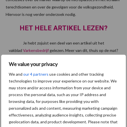
terechtkomen en over de gevolgen voor de volksgezondheid.
Hiervoor is nog verder onderzoek nodig.
HET HELE ARTIKEL LEZEN?
Je hebt zojuist een deel van een artikel uit het
vakblad
Varkensbedrijf
gelezen. Meer van dit, thuis op de mat?
We value your privacy
Abonneren op Varkensbedrijf
Of probeer een proefabonnement.
We and
our 4 partners
use cookies and other tracking
technologies to improve your experience on our website. We
Themapagina's
may store and/or access information from your device and
process the personal data, such as your IP address and
Maak uw keuze:
browsing data, for purposes like providing you with
personalized ads and content, measuring marketing campaign
effectiveness, analyzing audience insights, collecting precise
geolocation data, and product development. Please note that