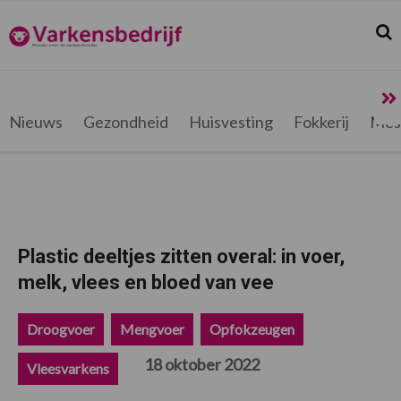
Spring
Door
Spring
Spring
naar
naar
naar
naar
Zoek
Z
Varkensbedrijf.be
de
de
de
de
hoofdnavigatie
hoofd
eerste
voettekst
inhoud
sidebar
Nieuws
Gezondheid
Huisvesting
Fokkerij
Mes
Plastic deeltjes zitten overal: in voer,
melk, vlees en bloed van vee
Droogvoer
Mengvoer
Opfokzeugen
18 oktober 2022
Vleesvarkens