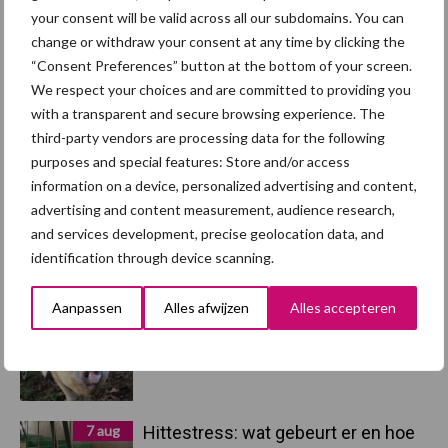
your consent will be valid across all our subdomains. You can
change or withdraw your consent at any time by clicking the
Dierengezondheid
Huisvesting
“Consent Preferences” button at the bottom of your screen.
We respect your choices and are committed to providing you
with a transparent and secure browsing experience. The
third-party vendors are processing data for the following
purposes and special features: Store and/or access
Toon meer
information on a device, personalized advertising and content,
advertising and content measurement, audience research,
and services development, precise geolocation data, and
identification through device scanning.
Primaire
Recent nieuws
Partner nieuws
Sidebar
Aanpassen
Alles afwijzen
Alles accepteren
7 aug
Britse varkenssector vreest
afzetcrisis in het najaar
7 aug
Hittestress: wat gebeurt er en hoe