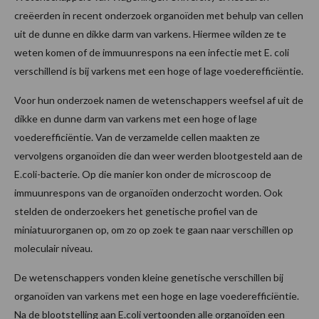
creëerden in recent onderzoek organoïden met behulp van cellen
uit de dunne en dikke darm van varkens. Hiermee wilden ze te
weten komen of de immuunrespons na een infectie met E. coli
verschillend is bij varkens met een hoge of lage voederefficiëntie.
Voor hun onderzoek namen de wetenschappers weefsel af uit de
dikke en dunne darm van varkens met een hoge of lage
voederefficiëntie. Van de verzamelde cellen maakten ze
vervolgens organoïden die dan weer werden blootgesteld aan de
E.coli-bacterie. Op die manier kon onder de microscoop de
immuunrespons van de organoïden onderzocht worden. Ook
stelden de onderzoekers het genetische profiel van de
miniatuurorganen op, om zo op zoek te gaan naar verschillen op
moleculair niveau.
De wetenschappers vonden kleine genetische verschillen bij
organoïden van varkens met een hoge en lage voederefficiëntie.
Na de blootstelling aan E.coli vertoonden alle organoïden een