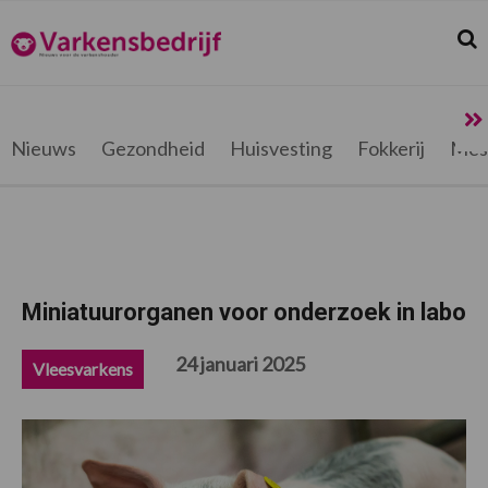
Spring
Door
Spring
Spring
naar
naar
naar
naar
Zoek
Z
Varkensbedrijf.be
de
de
de
de
hoofdnavigatie
hoofd
eerste
voettekst
inhoud
sidebar
Nieuws
Gezondheid
Huisvesting
Fokkerij
Mes
Miniatuurorganen voor onderzoek in labo
24 januari 2025
Vleesvarkens