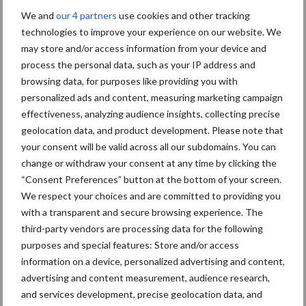
We and
our 4 partners
use cookies and other tracking
technologies to improve your experience on our website. We
may store and/or access information from your device and
process the personal data, such as your IP address and
Toon meer
browsing data, for purposes like providing you with
personalized ads and content, measuring marketing campaign
effectiveness, analyzing audience insights, collecting precise
Primaire
geolocation data, and product development. Please note that
Recent nieuws
Partner nieuws
your consent will be valid across all our subdomains. You can
Sidebar
change or withdraw your consent at any time by clicking the
10 aug
Dierenwelzijn voerde 292 controles
“Consent Preferences” button at the bottom of your screen.
uit op veebedrijven:
We respect your choices and are committed to providing you
standaardcontroles blijven
with a transparent and secure browsing experience. The
onaangekondigd
third-party vendors are processing data for the following
purposes and special features: Store and/or access
7 aug
Britse varkenssector vreest
information on a device, personalized advertising and content,
afzetcrisis in het najaar
advertising and content measurement, audience research,
and services development, precise geolocation data, and