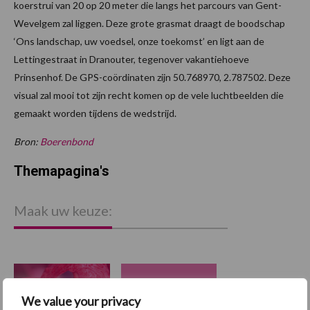
koerstrui van 20 op 20 meter die langs het parcours van Gent-
Wevelgem zal liggen. Deze grote grasmat draagt de boodschap
‘Ons landschap, uw voedsel, onze toekomst’ en ligt aan de
Lettingestraat in Dranouter, tegenover vakantiehoeve
Prinsenhof. De GPS-coördinaten zijn 50.768970, 2.787502. Deze
visual zal mooi tot zijn recht komen op de vele luchtbeelden die
gemaakt worden tijdens de wedstrijd.
Bron:
Boerenbond
Themapagina's
Maak uw keuze:
Dierengezondheid
Huisvesting
We value your privacy