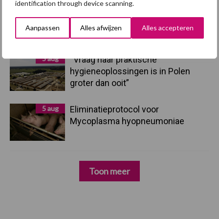
identification through device scanning.
7 aug
Hittestress: wat gebeurt er en hoe
kunnen we het voorkomen?
Aanpassen
Alles afwijzen
Alles accepteren
5 aug
“Vraag naar praktische
hygieneoplossingen is in Polen
groter dan ooit”
5 aug
Eliminatieprotocol voor
Mycoplasma hyopneumoniae
Toon meer