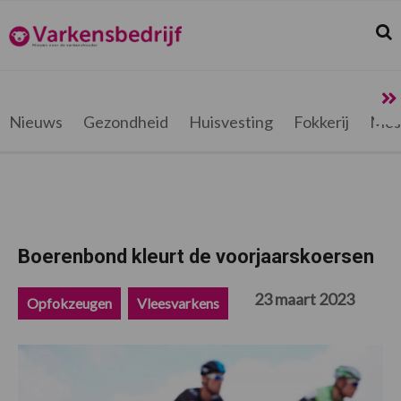
Spring
Door
Spring
Spring
naar
naar
naar
naar
Zoek
Z
Varkensbedrijf.be
de
de
de
de
hoofdnavigatie
hoofd
eerste
voettekst
inhoud
sidebar
Nieuws
Gezondheid
Huisvesting
Fokkerij
Mes
Boerenbond kleurt de voorjaarskoersen
23 maart 2023
Opfokzeugen
Vleesvarkens