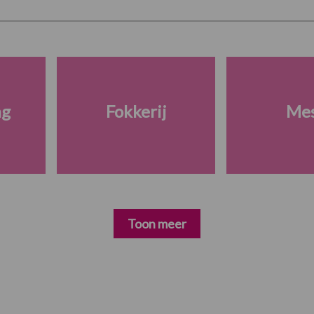
ng
Fokkerij
Me
Toon meer