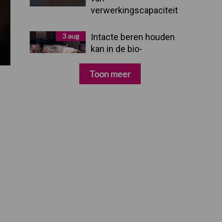
verwerkingscapaciteit
3 aug
Intacte beren houden
kan in de bio-
varkenshouderij, maar
dan moet alles kloppen
Toon meer