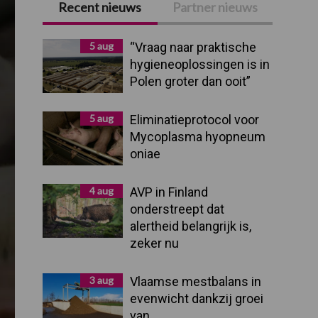
Recent nieuws
Partner nieuws
Primaire
Sidebar
5 aug
“Vraag naar praktische
hygieneoplossingen is in
Polen groter dan ooit”
5 aug
Eliminatieprotocol voor
Mycoplasma hyopneum
oniae
4 aug
AVP in Finland
onderstreept dat
alertheid belangrijk is,
zeker nu
3 aug
Vlaamse mestbalans in
evenwicht dankzij groei
van