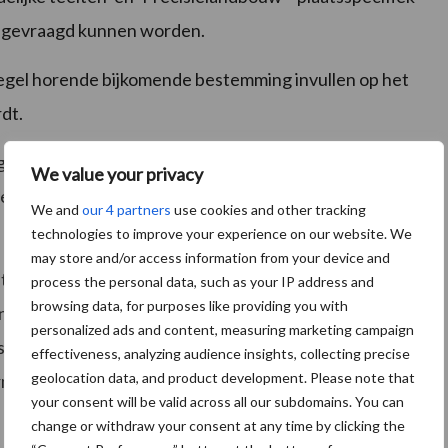
aangevraagd kunnen worden.
egel horende bijkomende bestemming invullen op het
dt.
 ‘
EKG
’, voor ecologisch beheerd grasland is dat ‘
EEG
’,
We value your privacy
vriendelijke teelten wordt aangevraagd met ‘
EET
’ en
We and
our 4 partners
use cookies and other tracking
technologies to improve your experience on our website. We
may store and/or access information from your device and
at de aangifte correct wordt ingediend. Door middel
process the personal data, such as your IP address and
browsing data, for purposes like providing you with
nder andere de combinatie van specifieke teeltcodes
personalized ads and content, measuring marketing campaign
taan. Er is ook een overzicht beschikbaar genaamd
effectiveness, analyzing audience insights, collecting precise
geolocation data, and product development. Please note that
matie over wat voor welke pre-ecoregeling werd
your consent will be valid across all our subdomains. You can
change or withdraw your consent at any time by clicking the