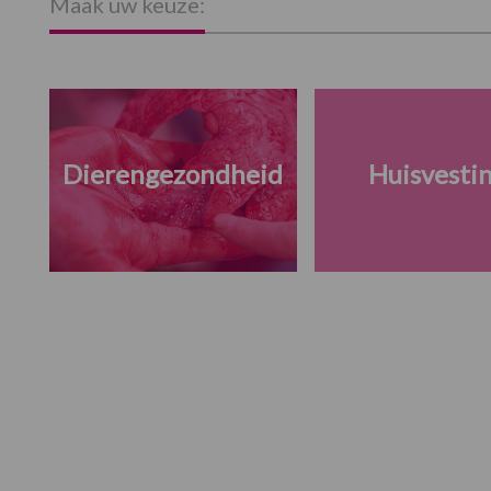
Maak uw keuze:
Dierengezondheid
Huisvesti
Footer