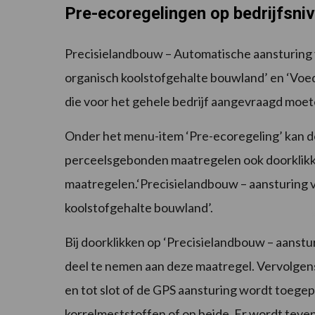
Pre-ecoregelingen op bedrijfsni
Precisielandbouw – Automatische aansturing 
organisch koolstofgehalte bouwland’ en ‘Voe
die voor het gehele bedrijf aangevraagd moe
Onder het menu-item ‘Pre-ecoregeling’ kan d
perceelsgebonden maatregelen ook doorklikk
maatregelen.‘Precisielandbouw – aansturing 
koolstofgehalte bouwland’.
Bij doorklikken op ‘Precisielandbouw – aanst
deel te nemen aan deze maatregel. Vervolge
en tot slot of de GPS aansturing wordt toeg
korrelmeststoffen of op beide. Er wordt teven