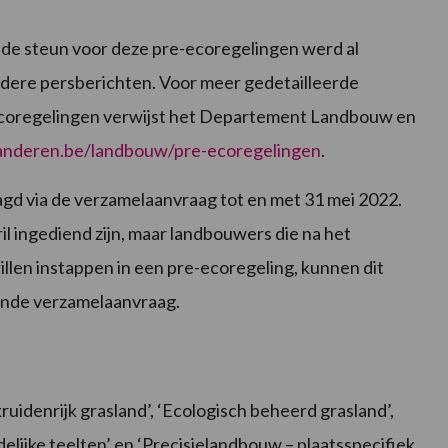
 de steun voor deze pre-ecoregelingen werd al
dere persberichten. Voor meer gedetailleerde
ecoregelingen verwijst het Departement Landbouw en
nderen.be/landbouw/pre-ecoregelingen
.
d via de verzamelaanvraag tot en met 31 mei 2022.
il ingediend zijn, maar landbouwers die na het
llen instappen in een pre-ecoregeling, kunnen dit
iende verzamelaanvraag.
uidenrijk grasland’, ‘Ecologisch beheerd grasland’,
ndelijke teelten’ en ‘Precisielandbouw – plaatsspecifiek