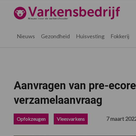
Spring
Door
Spring
Spring
naar
naar
naar
naar
Varkensbedrijf.be
de
de
de
de
hoofdnavigatie
hoofd
eerste
voettekst
inhoud
sidebar
Nieuws
Gezondheid
Huisvesting
Fokkerij
Aanvragen van pre-ecore
verzamelaanvraag
7 maart 202
Opfokzeugen
Vleesvarkens