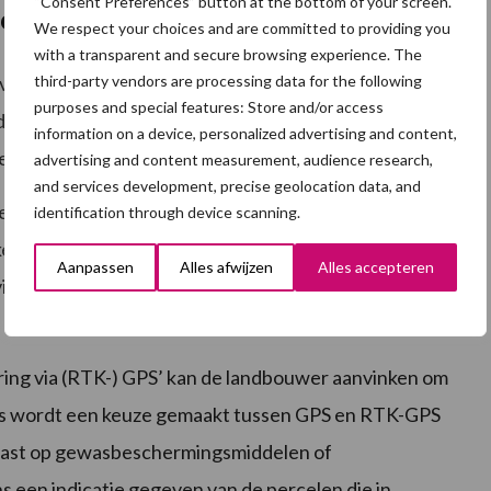
“Consent Preferences” button at the bottom of your screen.
veau
We respect your choices and are committed to providing you
with a transparent and secure browsing experience. The
third-party vendors are processing data for the following
van machines via GPS of RTK-GPS’, ‘Verhogen van
purposes and special features: Store and/or access
dermanagement bij melkvee’ zijn pre-ecoregelingen
information on a device, personalized advertising and content,
ten worden.
advertising and content measurement, audience research,
and services development, precise geolocation data, and
e landbouwer naast het overzicht voor de
identification through device scanning.
en naar de bedrijfsgebonden
Aanpassen
Alles afwijzen
Alles accepteren
via (RTK-) GPS’ en ‘Verhogen organisch
uring via (RTK-) GPS’ kan de landbouwer aanvinken om
ns wordt een keuze gemaakt tussen GPS en RTK-GPS
epast op gewasbeschermingsmiddelen of
s een indicatie gegeven van de percelen die in