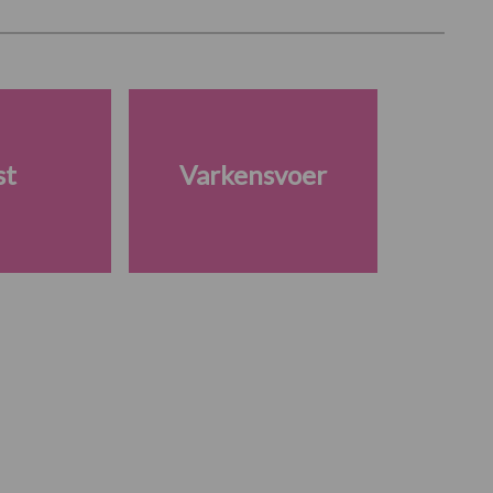
st
Varkensvoer