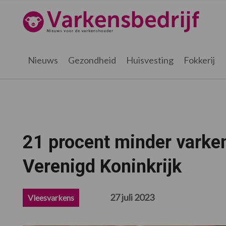
Spring
Door
Spring
Spring
naar
naar
naar
naar
Varkensbedrijf.be
de
de
de
de
hoofdnavigatie
hoofd
eerste
voettekst
inhoud
sidebar
Nieuws
Gezondheid
Huisvesting
Fokkerij
21 procent minder varken
Verenigd Koninkrijk
27 juli 2023
Vleesvarkens