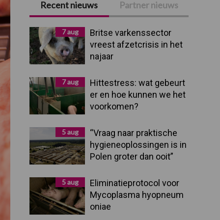
Recent nieuws
Partner nieuws
Primaire
Sidebar
7 aug
Britse varkenssector
vreest afzetcrisis in het
najaar
7 aug
Hittestress: wat gebeurt
er en hoe kunnen we het
voorkomen?
5 aug
“Vraag naar praktische
hygieneoplossingen is in
Polen groter dan ooit”
5 aug
Eliminatieprotocol voor
Mycoplasma hyopneum
oniae