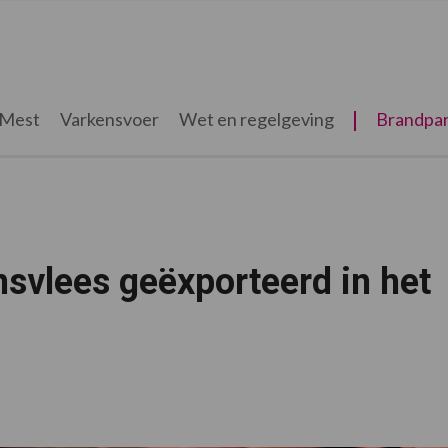
Mest
Varkensvoer
Wet en regelgeving
Brandpar
svlees geëxporteerd in het