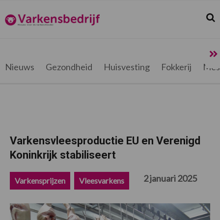
Spring
Door
Spring
Spring
naar
naar
naar
naar
Zoek
Z
Varkensbedrijf.be
de
de
de
de
hoofdnavigatie
hoofd
eerste
voettekst
inhoud
sidebar
Nieuws
Gezondheid
Huisvesting
Fokkerij
Mes
Varkensvleesproductie EU en Verenigd
Koninkrijk stabiliseert
2 januari 2025
Varkensprijzen
Vleesvarkens