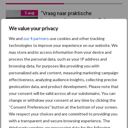
Sidebar
5 aug
“Vraag naar praktische
hygieneoplossingen is in Polen
groter dan ooit”
We value your privacy
We and
our 4 partners
use cookies and other tracking
5 aug
Eliminatieprotocol voor
technologies to improve your experience on our website. We
Mycoplasma hyopneumoniae
may store and/or access information from your device and
process the personal data, such as your IP address and
browsing data, for purposes like providing you with
4 aug
AVP in Finland onderstreept dat
personalized ads and content, measuring marketing campaign
alertheid belangrijk is, zeker nu
effectiveness, analyzing audience insights, collecting precise
geolocation data, and product development. Please note that
your consent will be valid across all our subdomains. You can
3 aug
Vlaamse mestbalans in evenwicht
change or withdraw your consent at any time by clicking the
dankzij groei van
“Consent Preferences” button at the bottom of your screen.
verwerkingscapaciteit
We respect your choices and are committed to providing you
with a transparent and secure browsing experience. The
3 aug
Intacte beren houden kan in de bio-
third-party vendors are processing data for the following