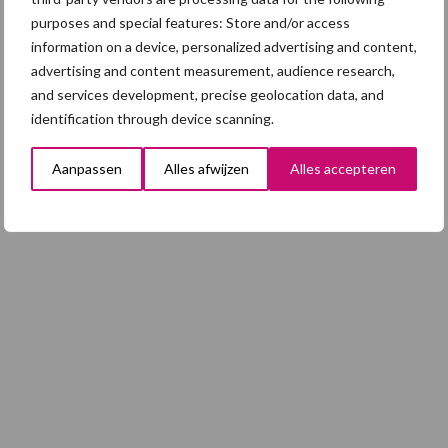
varkenshouderij, maar dan moet
purposes and special features: Store and/or access
alles kloppen
information on a device, personalized advertising and content,
advertising and content measurement, audience research,
and services development, precise geolocation data, and
identification through device scanning.
Toon meer
Aanpassen
Alles afwijzen
Alles accepteren
Footer