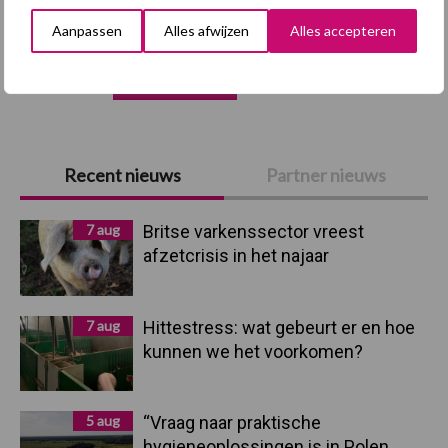
Aanpassen
Alles afwijzen
Alles accepteren
Toon meer
Primaire
Recent nieuws
Partner nieuws
Sidebar
7 aug
Britse varkenssector vreest
afzetcrisis in het najaar
7 aug
Hittestress: wat gebeurt er en hoe
kunnen we het voorkomen?
5 aug
“Vraag naar praktische
hygieneoplossingen is in Polen