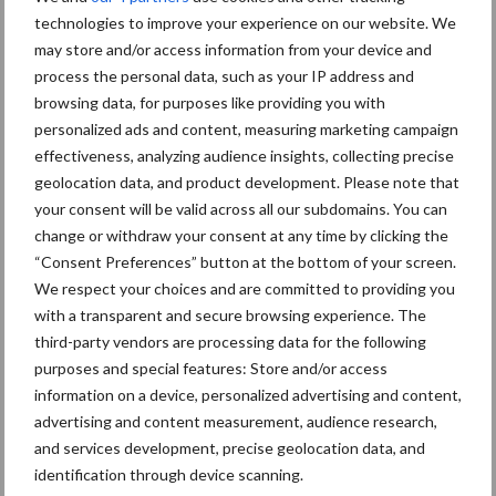
technologies to improve your experience on our website. We
U kunt de sequencing aanvragen via uw dierenarts of
may store and/or access information from your device and
rechtstreeks bij DGZ. U ontvangt een heldere rapportering en
process the personal data, such as your IP address and
indien gewenst ondersteuning bij de interpretatie van de
browsing data, for purposes like providing you with
resultaten.
personalized ads and content, measuring marketing campaign
effectiveness, analyzing audience insights, collecting precise
Tekst: Gerben Hofman
geolocation data, and product development. Please note that
Beeld: beeldarchief Prosu bv
your consent will be valid across all our subdomains. You can
change or withdraw your consent at any time by clicking the
Themapagina's
“Consent Preferences” button at the bottom of your screen.
We respect your choices and are committed to providing you
Maak uw keuze:
with a transparent and secure browsing experience. The
third-party vendors are processing data for the following
purposes and special features: Store and/or access
information on a device, personalized advertising and content,
advertising and content measurement, audience research,
Dierengezondheid
Huisvesting
and services development, precise geolocation data, and
identification through device scanning.