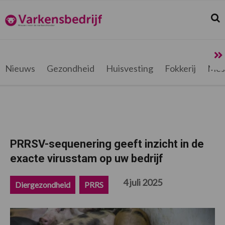
Spring
Door
Spring
Spring
naar
naar
naar
naar
Zoek
Z
Varkensbedrijf.be
de
de
de
de
hoofdnavigatie
hoofd
eerste
voettekst
inhoud
sidebar
Nieuws
Gezondheid
Huisvesting
Fokkerij
Mes
PRRSV-sequenering geeft inzicht in de
exacte virusstam op uw bedrijf
4 juli 2025
Diergezondheid
PRRS