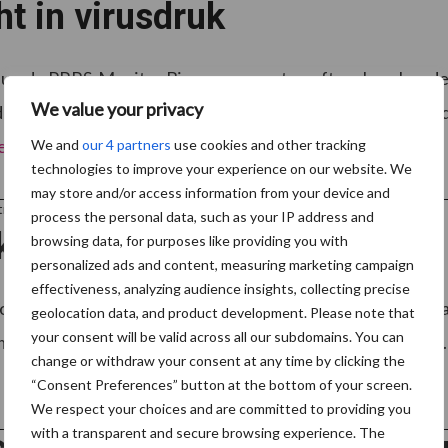
ht in virusdruk
uwde PRRS-Monitor Biggen-rapport geeft varkenshouders
We value your privacy
rijf. De benchmark is verbeterd en toont niet alleen of be
er
We and
our 4 partners
use cookies and other tracking
technologies to improve your experience on our website. We
may store and/or access information from your device and
tner Hipra Benelux
process the personal data, such as your IP address and
krijgen op Rosalía
browsing data, for purposes like providing you with
personalized ads and content, measuring marketing campaign
effectiveness, analyzing audience insights, collecting precise
ok in Spanje een agressieve, hoog-pathogene PRRSv-variant o
geolocation data, and product development. Please note that
your consent will be valid across all our subdomains. You can
maar de ervaringen uit Spanje zijn ook voor ons waardevol. 
change or withdraw your consent at any time by clicking the
“Consent Preferences” button at the bottom of your screen.
We respect your choices and are committed to providing you
with a transparent and secure browsing experience. The