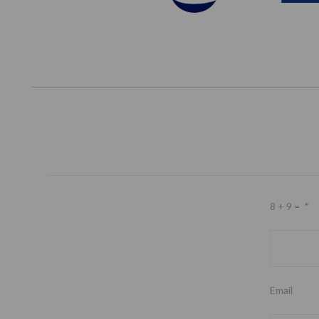
8 + 9 =
*
Email