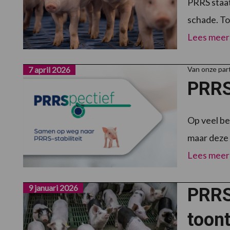
PRRS staa
schade. Toc
Lees meer
7 april 2026
Van onze par
PRRS
Op veel be
maar deze a
Lees meer
9 januari 2026
PRRSV
toont