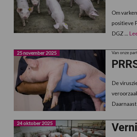
Om varken
positieve P
DGZ ...
Le
25 november 2025
Van onze par
PRRS:
De viruszi
veroorzaak
Daarnaast 
24 oktober 2025
Vern