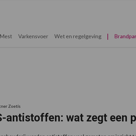
Mest
Varkensvoer
Wet en regelgeving
Brandpar
tner Zoetis
antistoffen: wat zegt een p