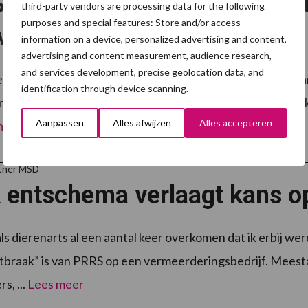
V-sequenering geeft inzicht
third-party vendors are processing data for the following
purposes and special features: Store and/or access
 bedrijf
information on a device, personalized advertising and content,
advertising and content measurement, audience research,
and services development, precise geolocation data, and
edrijf PRRSv vastgesteld via een PCR-test? Dan is het bel
identification through device scanning.
 maken heeft. Dierengezondheidszorg Vlaanderen (DGZ) k
Aanpassen
Alles afwijzen
Alles accepteren
 meer
rtner MSD
k entschema verlaagt kans o
als dierenarts al een aantal keer overkomen dat ik erbij 
tbraak” is van PRRS op een vermeerderingsbedrijf. Meest
s, ...
Lees meer