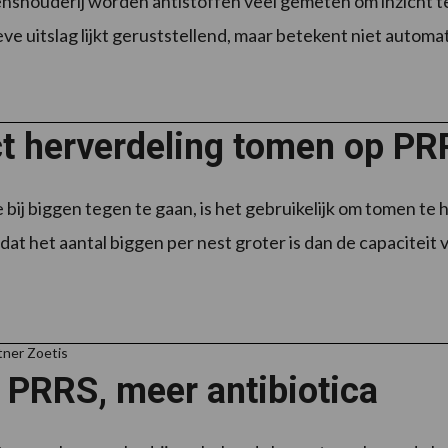
enshouderij worden antistoffen veel gemeten om inzicht te
ve uitslag lijkt geruststellend, maar betekent niet automat
ct herverdeling tomen op P
 bij biggen tegen te gaan, is het gebruikelijk om tomen t
at het aantal biggen per nest groter is dan de capaciteit v
tner Zoetis
 PRRS, meer antibiotica