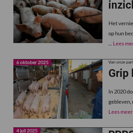
inzic
Het vernie
op hun bed
...
Lees me
6 oktober 2025
Van onze par
Grip 
In 2020 do
gebleven, 
Lees meer
4 juli 2025