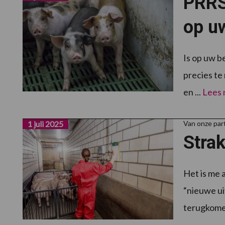
PRRS
op uw
Is op uw b
precies te
en ...
Lees
1 juli 2025
Van onze pa
Stra
Het is me 
“nieuwe ui
terugkomer