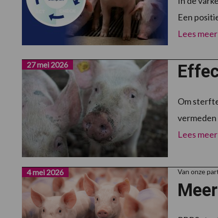
In de vark
Een positie
Lees meer
27 mei 2026
Effe
Om sterfte
vermeden d
Lees meer
4 mei 2026
Van onze par
Meer