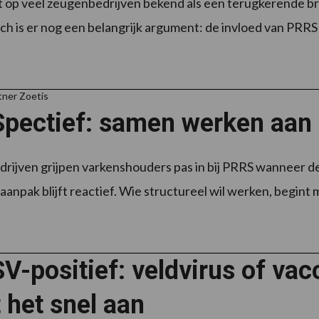
t op veel zeugenbedrijven bekend als een terugkerende 
h is er nog een belangrijk argument: de invloed van PRRS op 
tner Zoetis
pectief: samen werken aan s
drijven grijpen varkenshouders pas in bij PRRS wanneer de
anpak blijft reactief. Wie structureel wil werken, begint m
-positief: veldvirus of vac
 het snel aan