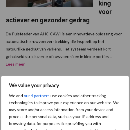
king
voor
actiever en gezonder gedrag
De Pulsfeeder van AHC-CAWI is een innovatieve oplossing voor
automatische ruwvoerverstrekking die inspeelt op het
natuurlijke gedrag van varkens. Het systeem verdeelt kort
gehakseld stro, luzerne of ruwvoermixen in kleine porties ...
Lees meer
13 oktober 2025
Vezels
We value your privacy
en
We and
our 4 partners
use cookies and other tracking
darmge
technologies to improve your experience on our website. We
zondhei
may store and/or access information from your device and
process the personal data, such as your IP address and
d biggen
browsing data, for purposes like providing you with