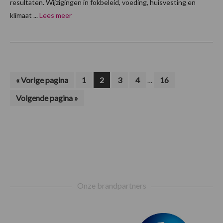
resultaten. Wijzigingen in fokbeleid, voeding, huisvesting en
klimaat ...
Lees meer
Interim
Ga
Pagina
Pagina
Pagina
Pagina
Pagina
«
Vorige pagina
1
2
3
4
16
…
naar
pagina's
Ga
Volgende pagina »
zijn
naar
weggelaten
Footer
Onze brandpartners