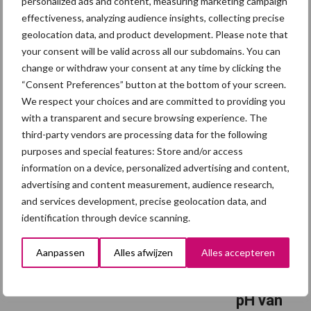
personalized ads and content, measuring marketing campaign
Het spenen is
effectiveness, analyzing audience insights, collecting precise
voor biggen
geolocation data, and product development. Please note that
een grote
your consent will be valid across all our subdomains. You can
omschakeling. Tot dan toe krijgen ze moedermelk: makkelijk
change or withdraw your consent at any time by clicking the
verteerbaar en rijk aan energie en eiwit. Na het spenen moeten
“Consent Preferences” button at the bottom of your screen.
ze ineens plantaardig voer verteren, waarin zetmeel, eiwitten en
We respect your choices and are committed to providing you
vezels ...
Lees meer
with a transparent and secure browsing experience. The
third-party vendors are processing data for the following
purposes and special features: Store and/or access
10 september 2025
Houd in
information on a device, personalized advertising and content,
de
advertising and content measurement, audience research,
voersam
and services development, precise geolocation data, and
enstellin
identification through device scanning.
g
Aanpassen
Alles afwijzen
Alles accepteren
rekening
met de
pH van