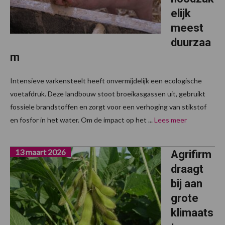
elijk
meest
duurzaa
m
Intensieve varkensteelt heeft onvermijdelijk een ecologische
voetafdruk. Deze landbouw stoot broeikasgassen uit, gebruikt
fossiele brandstoffen en zorgt voor een verhoging van stikstof
en fosfor in het water. Om de impact op het ...
Lees meer
13 maart 2026
Agrifirm
draagt
bij aan
grote
klimaats