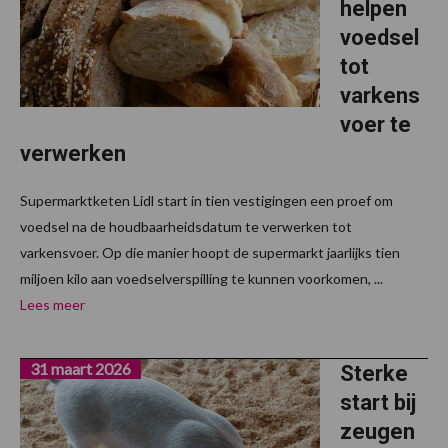
helpen
voedsel
tot
varkens
voer te
verwerken
Supermarktketen Lidl start in tien vestigingen een proef om
voedsel na de houdbaarheidsdatum te verwerken tot
varkensvoer. Op die manier hoopt de supermarkt jaarlijks tien
miljoen kilo aan voedselverspilling te kunnen voorkomen, ...
Lees meer
31 maart 2026
Sterke
start bij
zeugen