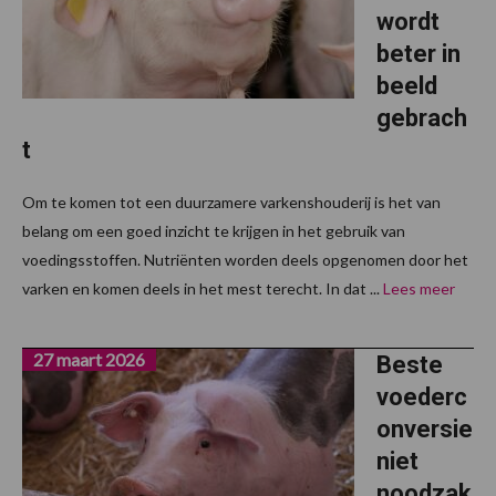
wordt
beter in
beeld
gebrach
t
Om te komen tot een duurzamere varkenshouderij is het van
belang om een goed inzicht te krijgen in het gebruik van
voedingsstoffen. Nutriënten worden deels opgenomen door het
varken en komen deels in het mest terecht. In dat ...
Lees meer
27 maart 2026
Beste
voederc
onversie
niet
noodzak