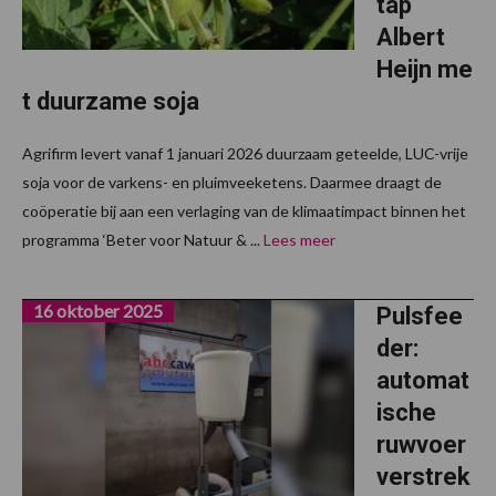
tap
Albert
Heijn me
t duurzame soja
Agrifirm levert vanaf 1 januari 2026 duurzaam geteelde, LUC-vrije
soja voor de varkens- en pluimveeketens. Daarmee draagt de
coöperatie bij aan een verlaging van de klimaatimpact binnen het
programma ‘Beter voor Natuur & ...
Lees meer
16 oktober 2025
Pulsfee
der:
automat
ische
ruwvoer
verstrek