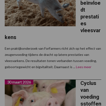
beïnvloe
dt
prestati
es
vleesvar
kens
Een praktijkonderzoek van ForFarmers richt zich op het effect van
zeugenvoeding tijdens de dracht op latere prestaties van
vleesvarkens. De resultaten tonen verbanden tussen voeding,
geboortegewicht en bigvitaliteit. Daarnaast is ...
Lees meer
30 maart 2026
Cyclus
van
voeding
sstoffen