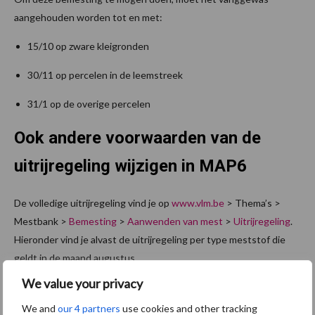
aangehouden worden tot en met:​
15/10 op zware kleigronden
30/11 op percelen in de leemstreek
31/1 op de overige percelen
Ook andere voorwaarden van de
uitrijregeling wijzigen in MAP6
De volledige uitrijregeling vind je op
www.vlm.be
> Thema’s >
Mestbank >
Bemesting
>
Aanwenden van mest
>
Uitrijregeling
.
Hieronder vind je alvast de uitrijregeling per type meststof die
geldt in de maand augustus.
We value your privacy
We and
our 4 partners
use cookies and other tracking