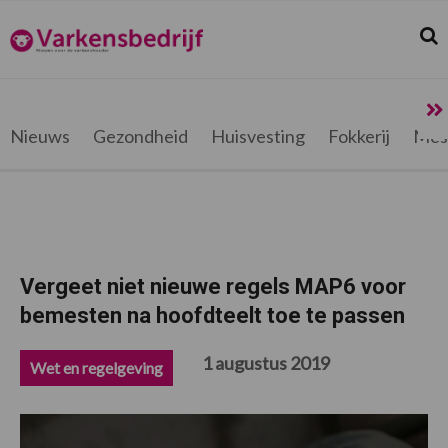
Spring
Door
Spring
Spring
naar
naar
naar
naar
Zoek
Z
Varkensbedrijf.be
de
de
de
de
hoofdnavigatie
hoofd
eerste
voettekst
inhoud
sidebar
Nieuws
Gezondheid
Huisvesting
Fokkerij
Mes
Vergeet niet nieuwe regels MAP6 voor
bemesten na hoofdteelt toe te passen
1 augustus 2019
Wet en regelgeving