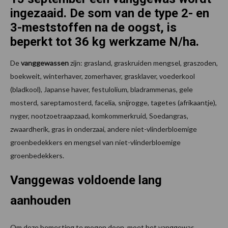
ingezaaid. De som van de type 2- en
3-meststoffen na de oogst, is
beperkt tot 36 kg werkzame N/ha.
De
vanggewassen
zijn: grasland, graskruiden mengsel, graszoden,
boekweit, winterhaver, zomerhaver, grasklaver, voederkool
(bladkool), Japanse haver, festulolium, bladrammenas, gele
mosterd, sareptamosterd, facelia, snijrogge, tagetes (afrikaantje),
nyger, nootzoetraapzaad, komkommerkruid, Soedangras,
zwaardherik, gras in onderzaai, andere niet-vlinderbloemige
groenbedekkers en mengsel van niet-vlinderbloemige
groenbedekkers.
Vanggewas voldoende lang
aanhouden
Om deze bemesting te mogen doen, moet het vanggewas