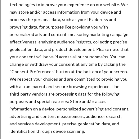
technologies to improve your experience on our website. We
may store and/or access information from your device and
process the personal data, such as your IP address and
browsing data, for purposes like providing you with
personalized ads and content, measuring marketing campaign
Uitrijregeling per type meststof in de maand augustus
effectiveness, analyzing audience insights, collecting precise
(bron: VLM – beeld: Twan Wiermans)
geolocation data, and product development. Please note that
your consent will be valid across all our subdomains. You can
Themapagina's
change or withdraw your consent at any time by clicking the
“Consent Preferences” button at the bottom of your screen.
Maak uw keuze:
We respect your choices and are committed to providing you
with a transparent and secure browsing experience. The
third-party vendors are processing data for the following
purposes and special features: Store and/or access
information on a device, personalized advertising and content,
Dierengezondheid
Huisvesting
advertising and content measurement, audience research,
and services development, precise geolocation data, and
identification through device scanning.