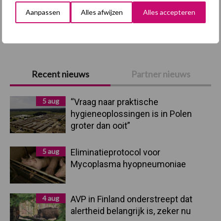
Aanpassen
Alles afwijzen
Alles accepteren
Toon meer
Primaire
Recent nieuws
Partner nieuws
Sidebar
5 aug
“Vraag naar praktische
hygieneoplossingen is in Polen
groter dan ooit”
5 aug
Eliminatieprotocol voor
Mycoplasma hyopneumoniae
4 aug
AVP in Finland onderstreept dat
alertheid belangrijk is, zeker nu