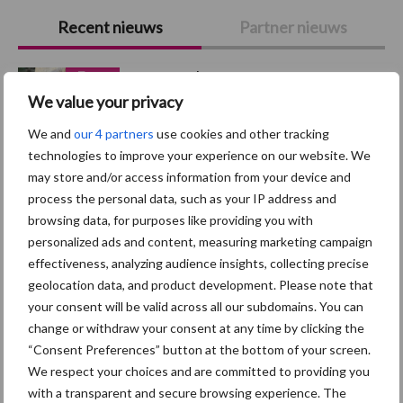
Primaire
Recent nieuws
Partner nieuws
Sidebar
7 aug
Britse varkenssector vreest
afzetcrisis in het najaar
We value your privacy
We and
our 4 partners
use cookies and other tracking
technologies to improve your experience on our website. We
7 aug
Hittestress: wat gebeurt er en hoe
may store and/or access information from your device and
kunnen we het voorkomen?
process the personal data, such as your IP address and
browsing data, for purposes like providing you with
personalized ads and content, measuring marketing campaign
5 aug
“Vraag naar praktische
effectiveness, analyzing audience insights, collecting precise
hygieneoplossingen is in Polen
geolocation data, and product development. Please note that
groter dan ooit”
your consent will be valid across all our subdomains. You can
change or withdraw your consent at any time by clicking the
5 aug
Eliminatieprotocol voor
“Consent Preferences” button at the bottom of your screen.
Mycoplasma hyopneumoniae
We respect your choices and are committed to providing you
with a transparent and secure browsing experience. The