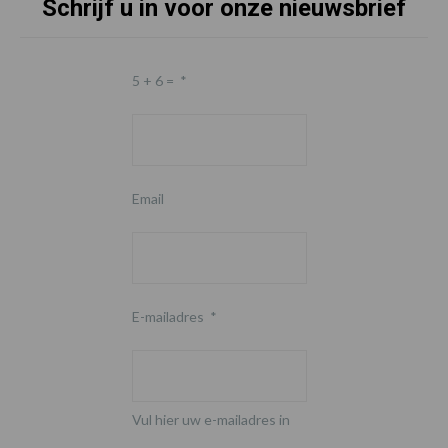
Schrijf u in voor onze nieuwsbrief
5 + 6 =
*
Email
E-mailadres
*
Vul hier uw e-mailadres in