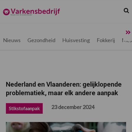
Spring
Door
Spring
Spring
naar
naar
naar
naar
Zoek
Z
Varkensbedrijf.be
de
de
de
de
hoofdnavigatie
hoofd
eerste
voettekst
inhoud
sidebar
Nieuws
Gezondheid
Huisvesting
Fokkerij
Mes
Nederland en Vlaanderen: gelijklopende
problematiek, maar elk andere aanpak
23 december 2024
Stikstofaanpak