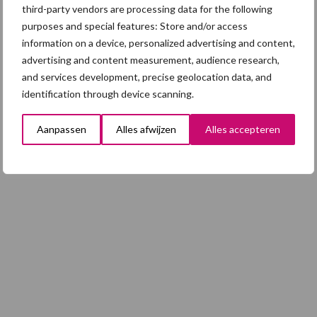
third-party vendors are processing data for the following
4 aug
AVP in Finland onderstreept dat
purposes and special features: Store and/or access
alertheid belangrijk is, zeker nu
information on a device, personalized advertising and content,
advertising and content measurement, audience research,
and services development, precise geolocation data, and
identification through device scanning.
Toon meer
Aanpassen
Alles afwijzen
Alles accepteren