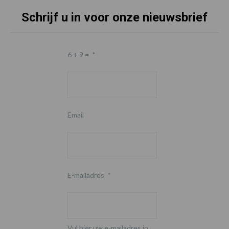
Schrijf u in voor onze nieuwsbrief
6 + 9 =
*
Email
E-mailadres
*
Vul hier uw e-mailadres in