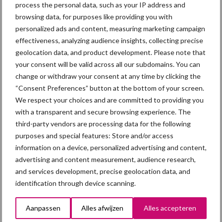
process the personal data, such as your IP address and
Primaire
browsing data, for purposes like providing you with
Recent nieuws
Partner nieuws
personalized ads and content, measuring marketing campaign
Sidebar
effectiveness, analyzing audience insights, collecting precise
5 aug
“Vraag naar praktische
geolocation data, and product development. Please note that
hygieneoplossingen is in Polen
your consent will be valid across all our subdomains. You can
groter dan ooit”
change or withdraw your consent at any time by clicking the
“Consent Preferences” button at the bottom of your screen.
5 aug
Eliminatieprotocol voor
We respect your choices and are committed to providing you
Mycoplasma hyopneumoniae
with a transparent and secure browsing experience. The
third-party vendors are processing data for the following
purposes and special features: Store and/or access
4 aug
AVP in Finland onderstreept dat
information on a device, personalized advertising and content,
alertheid belangrijk is, zeker nu
advertising and content measurement, audience research,
and services development, precise geolocation data, and
identification through device scanning.
3 aug
Vlaamse mestbalans in evenwicht
dankzij groei van
Aanpassen
Alles afwijzen
Alles accepteren
verwerkingscapaciteit