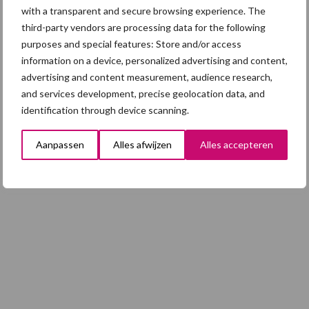
Mycoplasma hyopneumoniae
with a transparent and secure browsing experience. The
third-party vendors are processing data for the following
purposes and special features: Store and/or access
4 aug
AVP in Finland onderstreept dat
information on a device, personalized advertising and content,
alertheid belangrijk is, zeker nu
advertising and content measurement, audience research,
and services development, precise geolocation data, and
identification through device scanning.
Toon meer
Aanpassen
Alles afwijzen
Alles accepteren