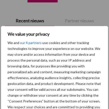
Primaire
Recent nieuws
Partner nieuws
Sidebar
We value your privacy
7 aug
Britse varkenssector vreest
afzetcrisis in het najaar
We and
our 4 partners
use cookies and other tracking
technologies to improve your experience on our website. We
may store and/or access information from your device and
7 aug
Hittestress: wat gebeurt er en hoe
process the personal data, such as your IP address and
kunnen we het voorkomen?
browsing data, for purposes like providing you with
personalized ads and content, measuring marketing campaign
effectiveness, analyzing audience insights, collecting precise
5 aug
“Vraag naar praktische
geolocation data, and product development. Please note that
hygieneoplossingen is in Polen
your consent will be valid across all our subdomains. You can
groter dan ooit”
change or withdraw your consent at any time by clicking the
“Consent Preferences” button at the bottom of your screen.
5 aug
Eliminatieprotocol voor
We respect your choices and are committed to providing you