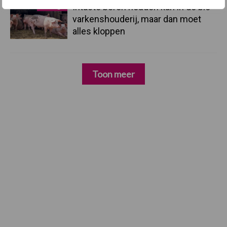
3 aug
Intacte beren houden kan in de bio-
varkenshouderij, maar dan moet
alles kloppen
Toon meer