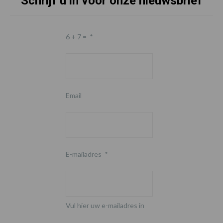
Schrijf u in voor onze nieuwsbrief
6 + 7 =
*
Email
E-mailadres
*
Vul hier uw e-mailadres in