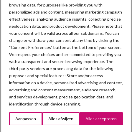
Recent nieuws
Partner nieuws
browsing data, for purposes like providing you with
Sidebar
personalized ads and content, measuring marketing campaign
effectiveness, analyzing audience insights, collecting precise
5 aug
“Vraag naar praktische
geolocation data, and product development. Please note that
hygieneoplossingen is in Polen
your consent will be valid across all our subdomains. You can
groter dan ooit”
change or withdraw your consent at any time by clicking the
“Consent Preferences” button at the bottom of your screen.
5 aug
Eliminatieprotocol voor
We respect your choices and are committed to providing you
Mycoplasma hyopneumoniae
with a transparent and secure browsing experience. The
third-party vendors are processing data for the following
purposes and special features: Store and/or access
4 aug
AVP in Finland onderstreept dat
information on a device, personalized advertising and content,
alertheid belangrijk is, zeker nu
advertising and content measurement, audience research,
and services development, precise geolocation data, and
identification through device scanning.
3 aug
Vlaamse mestbalans in evenwicht
dankzij groei van
Aanpassen
Alles afwijzen
Alles accepteren
verwerkingscapaciteit