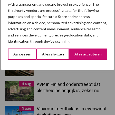
with a transparent and secure browsing experience. The
third-party vendors are processing data for the following
Primaire
purposes and special features: Store and/or access
Recent nieuws
Partner nieuws
information on a device, personalized advertising and content,
Sidebar
advertising and content measurement, audience research,
5 aug
“Vraag naar praktische
and services development, precise geolocation data, and
hygieneoplossingen is in Polen
identification through device scanning.
groter dan ooit”
Aanpassen
Alles afwijzen
Alles accepteren
5 aug
Eliminatieprotocol voor
Mycoplasma hyopneumoniae
4 aug
AVP in Finland onderstreept dat
alertheid belangrijk is, zeker nu
3 aug
Vlaamse mestbalans in evenwicht
dankzij groei van