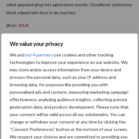
vaker gepaard ging met agressieve woede. Opvallend: optimisme
klonk vrijwel niet door in de reacties.
Bron:
WUR
Themapagina's
We value your privacy
We and
our 4 partners
use cookies and other tracking
Maak uw keuze:
technologies to improve your experience on our website. We
may store and/or access information from your device and
process the personal data, such as your IP address and
browsing data, for purposes like providing you with
personalized ads and content, measuring marketing campaign
Dierengezondheid
Huisvesting
effectiveness, analyzing audience insights, collecting precise
geolocation data, and product development. Please note that
your consent will be valid across all our subdomains. You can
change or withdraw your consent at any time by clicking the
“Consent Preferences” button at the bottom of your screen.
Toon meer
We respect your choices and are committed to providing you