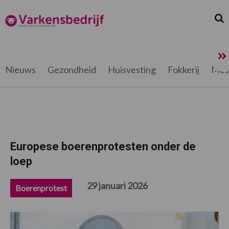
Spring
Door
Spring
Spring
naar
naar
naar
naar
Zoek
Z
Varkensbedrijf.be
de
de
de
de
hoofdnavigatie
hoofd
eerste
voettekst
inhoud
sidebar
Nieuws
Gezondheid
Huisvesting
Fokkerij
Mes
Europese boerenprotesten onder de
loep
29 januari 2026
Boerenprotest