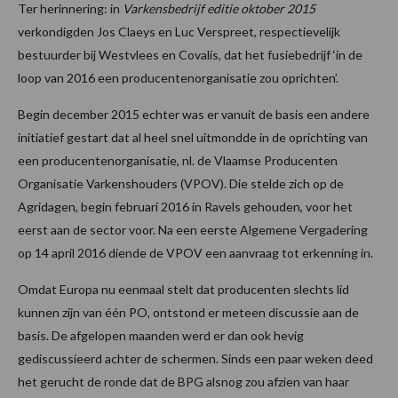
Ter herinnering: in
Varkensbedrijf editie oktober 2015
verkondigden Jos Claeys en Luc Verspreet, respectievelijk
bestuurder bij Westvlees en Covalis, dat het fusiebedrijf ‘in de
loop van 2016 een producentenorganisatie zou oprichten’.
Begin december 2015 echter was er vanuit de basis een andere
initiatief gestart dat al heel snel uitmondde in de oprichting van
een producentenorganisatie, nl. de Vlaamse Producenten
Organisatie Varkenshouders (VPOV). Die stelde zich op de
Agridagen, begin februari 2016 in Ravels gehouden, voor het
eerst aan de sector voor. Na een eerste Algemene Vergadering
op 14 april 2016 diende de VPOV een aanvraag tot erkenning in.
Omdat Europa nu eenmaal stelt dat producenten slechts lid
kunnen zijn van één PO, ontstond er meteen discussie aan de
basis. De afgelopen maanden werd er dan ook hevig
gediscussieerd achter de schermen. Sinds een paar weken deed
het gerucht de ronde dat de BPG alsnog zou afzien van haar