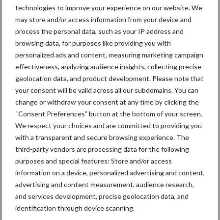
technologies to improve your experience on our website. We
may store and/or access information from your device and
Toon meer
process the personal data, such as your IP address and
browsing data, for purposes like providing you with
personalized ads and content, measuring marketing campaign
Primaire
effectiveness, analyzing audience insights, collecting precise
Recent nieuws
Partner nieuws
geolocation data, and product development. Please note that
Sidebar
your consent will be valid across all our subdomains. You can
5 aug
“Vraag naar praktische
change or withdraw your consent at any time by clicking the
hygieneoplossingen is in Polen
“Consent Preferences” button at the bottom of your screen.
groter dan ooit”
We respect your choices and are committed to providing you
with a transparent and secure browsing experience. The
third-party vendors are processing data for the following
5 aug
Eliminatieprotocol voor
purposes and special features: Store and/or access
Mycoplasma hyopneumoniae
information on a device, personalized advertising and content,
advertising and content measurement, audience research,
and services development, precise geolocation data, and
4 aug
AVP in Finland onderstreept dat
identification through device scanning.
alertheid belangrijk is, zeker nu