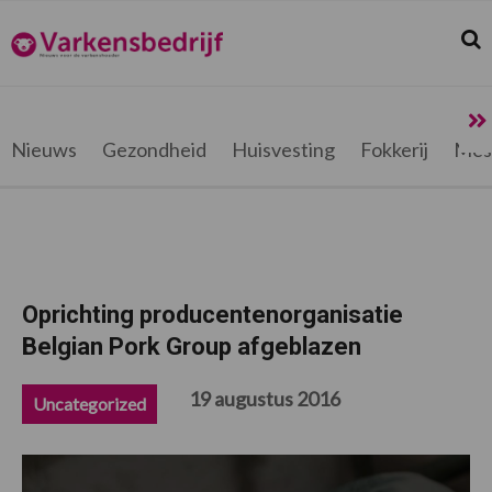
Spring
Door
Spring
Spring
naar
naar
naar
naar
Zoek
Z
Varkensbedrijf.be
de
de
de
de
hoofdnavigatie
hoofd
eerste
voettekst
inhoud
sidebar
Nieuws
Gezondheid
Huisvesting
Fokkerij
Mes
Oprichting producentenorganisatie
Belgian Pork Group afgeblazen
19 augustus 2016
Uncategorized