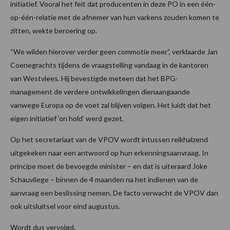
initiatief. Vooral het feit dat producenten in deze PO in een één-
op-één-relatie met de afnemer van hun varkens zouden komen te
zitten, wekte beroering op.
“We wilden hierover verder geen commotie meer”, verklaarde Jan
Coenegrachts tijdens de vraagstelling vandaag in de kantoren
van Westvlees. Hij bevestigde meteen dat het BPG-
management de verdere ontwikkelingen dienaangaande
vanwege Europa op de voet zal blijven volgen. Het luidt dat het
eigen initiatief ‘on hold’ werd gezet.
Op het secretariaat van de VPOV wordt intussen reikhalzend
uitgekeken naar een antwoord op hun erkenningsaanvraag. In
principe moet de bevoegde minister – en dat is uiteraard Joke
Schauvliege – binnen de 4 maanden na het indienen van de
aanvraag een beslissing nemen. De facto verwacht de VPOV dan
ook uitsluitsel voor eind augustus.
Wordt dus vervolgd.