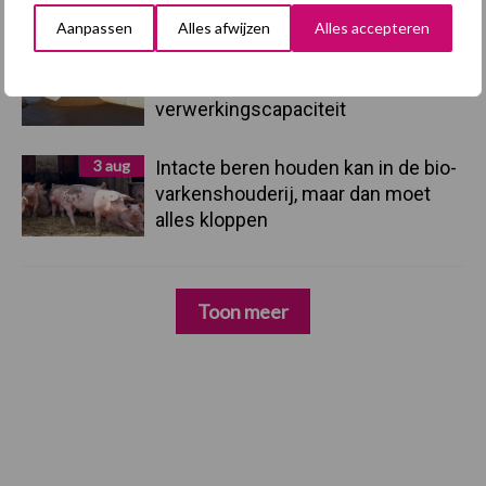
Aanpassen
Alles afwijzen
Alles accepteren
3 aug
Vlaamse mestbalans in evenwicht
dankzij groei van
verwerkingscapaciteit
3 aug
Intacte beren houden kan in de bio-
varkenshouderij, maar dan moet
alles kloppen
Toon meer