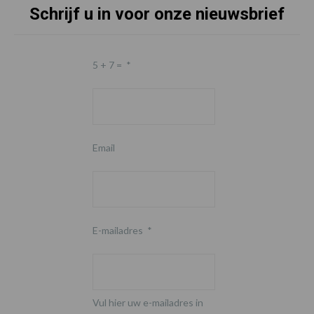
Schrijf u in voor onze nieuwsbrief
5 + 7 =
*
Email
E-mailadres
*
Vul hier uw e-mailadres in