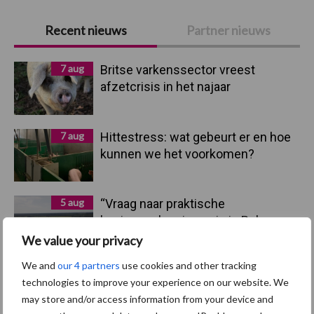
Primaire
Recent nieuws
Partner nieuws
Sidebar
7 aug
Britse varkenssector vreest
afzetcrisis in het najaar
7 aug
Hittestress: wat gebeurt er en hoe
kunnen we het voorkomen?
5 aug
“Vraag naar praktische
hygieneoplossingen is in Polen
groter dan ooit”
We value your privacy
We and
our 4 partners
use cookies and other tracking
5 aug
Eliminatieprotocol voor
technologies to improve your experience on our website. We
Mycoplasma hyopneumoniae
may store and/or access information from your device and