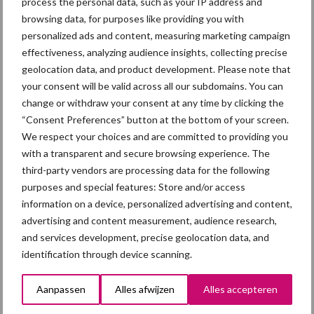
process the personal data, such as your IP address and
browsing data, for purposes like providing you with
4 aug
AVP in Finland onderstreept dat
personalized ads and content, measuring marketing campaign
alertheid belangrijk is, zeker nu
effectiveness, analyzing audience insights, collecting precise
geolocation data, and product development. Please note that
your consent will be valid across all our subdomains. You can
change or withdraw your consent at any time by clicking the
Toon meer
“Consent Preferences” button at the bottom of your screen.
We respect your choices and are committed to providing you
with a transparent and secure browsing experience. The
third-party vendors are processing data for the following
purposes and special features: Store and/or access
information on a device, personalized advertising and content,
advertising and content measurement, audience research,
and services development, precise geolocation data, and
identification through device scanning.
Aanpassen
Alles afwijzen
Alles accepteren