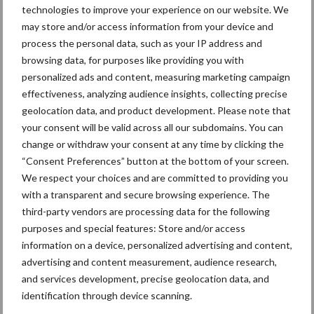
technologies to improve your experience on our website. We
may store and/or access information from your device and
3 aug
Vlaamse mestbalans in evenwicht
process the personal data, such as your IP address and
dankzij groei van
browsing data, for purposes like providing you with
verwerkingscapaciteit
personalized ads and content, measuring marketing campaign
effectiveness, analyzing audience insights, collecting precise
3 aug
Intacte beren houden kan in de bio-
geolocation data, and product development. Please note that
varkenshouderij, maar dan moet
your consent will be valid across all our subdomains. You can
alles kloppen
change or withdraw your consent at any time by clicking the
“Consent Preferences” button at the bottom of your screen.
We respect your choices and are committed to providing you
with a transparent and secure browsing experience. The
Toon meer
third-party vendors are processing data for the following
purposes and special features: Store and/or access
information on a device, personalized advertising and content,
advertising and content measurement, audience research,
and services development, precise geolocation data, and
identification through device scanning.