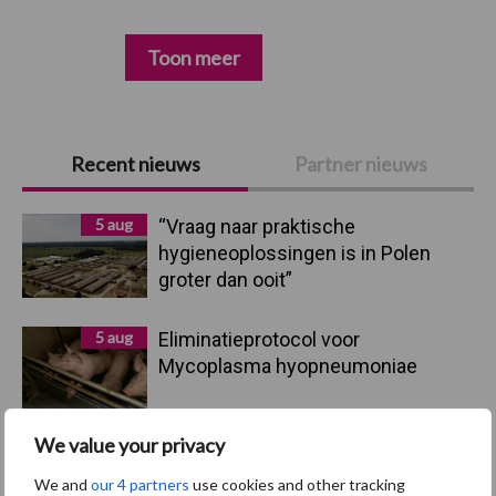
Toon meer
Primaire
Recent nieuws
Partner nieuws
Sidebar
5 aug
“Vraag naar praktische
hygieneoplossingen is in Polen
groter dan ooit”
5 aug
Eliminatieprotocol voor
Mycoplasma hyopneumoniae
We value your privacy
4 aug
AVP in Finland onderstreept dat
alertheid belangrijk is, zeker nu
We and
our 4 partners
use cookies and other tracking