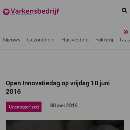
Spring
Door
Spring
Spring
naar
naar
naar
naar
Zoek
Z
Varkensbedrijf.be
de
de
de
de
hoofdnavigatie
hoofd
eerste
voettekst
inhoud
sidebar
Nieuws
Gezondheid
Huisvesting
Fokkerij
Mes
Open Innovatiedag op vrijdag 10 juni
2016
30 mei 2016
Uncategorized