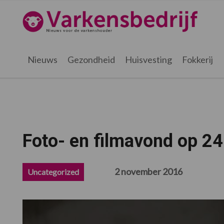
Spring
Door
Spring
Spring
naar
naar
naar
naar
Varkensbedrijf.be
de
de
de
de
hoofdnavigatie
hoofd
eerste
voettekst
inhoud
sidebar
Nieuws
Gezondheid
Huisvesting
Fokkerij
Foto- en filmavond op 2
2 november 2016
Uncategorized