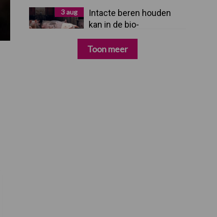
3 aug
Intacte beren houden
kan in de bio-
varkenshouderij, maar
dan moet alles kloppen
Toon meer