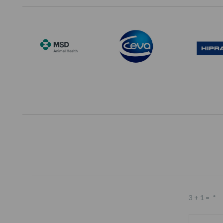
3 + 1 =
*