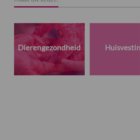
Dierengezondheid
Huisvesti
Footer