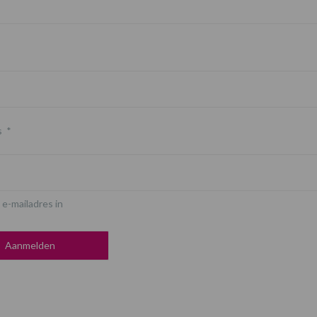
s
*
 e-mailadres in