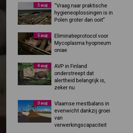
Sidebar
5 aug
“Vraag naar praktische
hygieneoplossingen is in
Polen groter dan ooit”
5 aug
Eliminatieprotocol voor
Mycoplasma hyopneum
oniae
4 aug
AVP in Finland
onderstreept dat
alertheid belangrijk is,
zeker nu
3 aug
Vlaamse mestbalans in
evenwicht dankzij groei
van
verwerkingscapaciteit