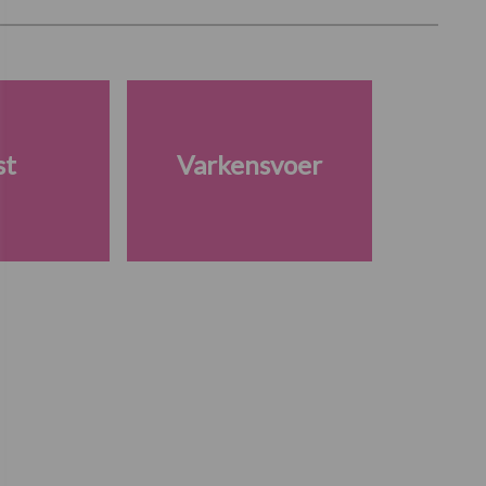
st
Varkensvoer