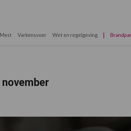
Mest
Varkensvoer
Wet en regelgeving
Brandpar
4 november