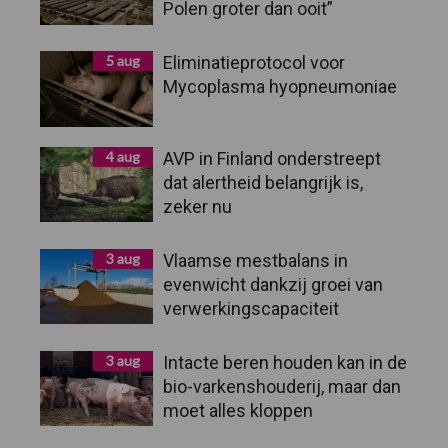
Polen groter dan ooit”
5 aug
Eliminatieprotocol voor
Mycoplasma hyopneumoniae
4 aug
AVP in Finland onderstreept
dat alertheid belangrijk is,
zeker nu
3 aug
Vlaamse mestbalans in
evenwicht dankzij groei van
verwerkingscapaciteit
3 aug
Intacte beren houden kan in de
bio-varkenshouderij, maar dan
moet alles kloppen