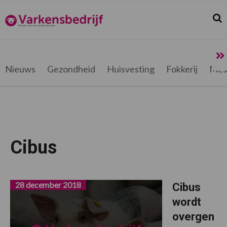
Spring
Door
Spring
Spring
naar
naar
naar
naar
Zoek
Z
Varkensbedrijf.be
de
de
de
de
hoofdnavigatie
hoofd
eerste
voettekst
inhoud
sidebar
Nieuws
Gezondheid
Huisvesting
Fokkerij
Mes
Cibus
28 december 2018
Cibus
wordt
overgen