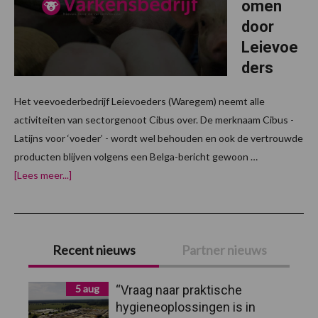
omen
door
Leievoe
ders
Het veevoederbedrijf Leievoeders (Waregem) neemt alle
activiteiten van sectorgenoot Cibus over. De merknaam Cibus -
Latijns voor ‘voeder’ - wordt wel behouden en ook de vertrouwde
producten blijven volgens een Belga-bericht gewoon …
overCibus
[Lees meer...]
wordt
overgenomen
door
Leievoeders
Primaire
Recent nieuws
Partner nieuws
Sidebar
5 aug
“Vraag naar praktische
hygieneoplossingen is in