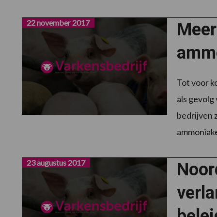
22 november 2017
Meer
ammo
Tot voor ko
als gevolg
bedrijven
ammoniake
23 augustus 2017
Noor
verla
belei