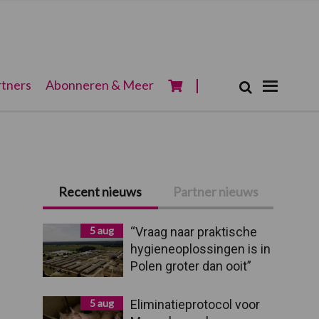
Zoeken...
tners
Abonneren & Meer
Zoek
Primaire
Recent nieuws
Partner nieuws
Sidebar
5 aug
“Vraag naar praktische
hygieneoplossingen is in
Polen groter dan ooit”
5 aug
Eliminatieprotocol voor