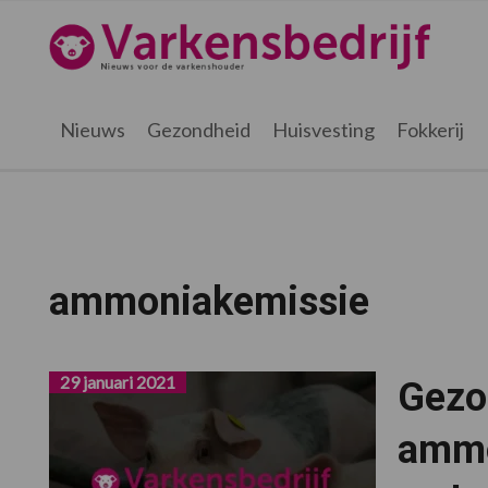
Spring
Door
Spring
Spring
naar
naar
naar
naar
Varkensbedrijf.be
de
de
de
de
hoofdnavigatie
hoofd
eerste
voettekst
inhoud
sidebar
Nieuws
Gezondheid
Huisvesting
Fokkerij
ammoniakemissie
29 januari 2021
Gezo
ammo