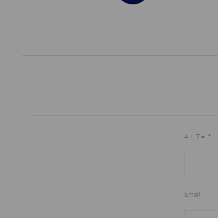
4 + 7 =
*
Email