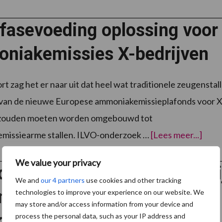
voor
biowassers;
controles
fasevoeding oplossing voor
worden
verscherpt
niakemissies X-bedrijven
rt zag het er naar uit dat heel wat traditionele zeugenstal
 van de nieuwe Europese ammoniakemissieplafonds voor X
 zouden moeten worden omgebouwd tot
over
missiearme stallen. ILVO-onderzoek …
[Lees meer...]
oplos
voor
ammo
We value your privacy
X-
d-Brabantse varkenshouderi
bedri
We and
our 4 partners
use cookies and other tracking
md door nieuw provinciaal
technologies to improve your experience on our website. We
may store and/or access information from your device and
d
process the personal data, such as your IP address and