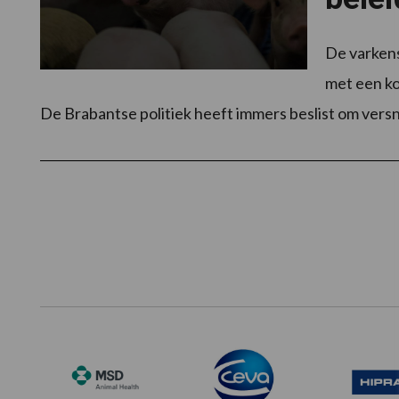
De varkens
met een ko
De Brabantse politiek heeft immers beslist om ve
Footer