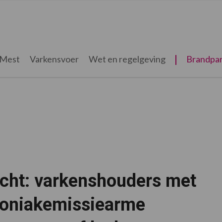
Mest
Varkensvoer
Wet en regelgeving
Brandpar
cht: varkenshouders met
niakemissiearme