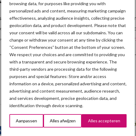
browsing data, for purposes like providing you with
personalized ads and content, measuring marketing campaign
houderij in de Nederlandse provincie Noord-Brabant wo
effectiveness, analyzing audience insights, collecting precise
geolocation data, and product development. Please note that
stprijsverhoging van 3 cent per kilogram vlees opgezadeld
your consent will be valid across all our subdomains. You can
rsneld ammoniakreducerende aanpassingen te …
[Lees meer.
change or withdraw your consent at any time by clicking the
“Consent Preferences” button at the bottom of your screen.
We respect your choices and are committed to providing you
with a transparent and secure browsing experience. The
third-party vendors are processing data for the following
purposes and special features: Store and/or access
information on a device, personalized advertising and content,
advertising and content measurement, audience research,
and services development, precise geolocation data, and
Onze brandpartners
identification through device scanning.
Aanpassen
Alles afwijzen
Alles accepteren