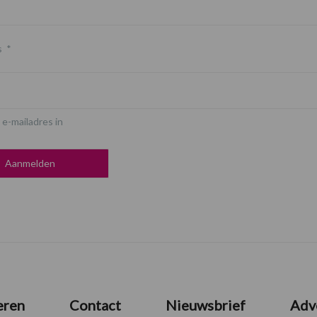
s
*
 e-mailadres in
eren
Contact
Nieuwsbrief
Adv