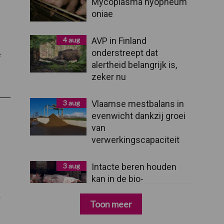
Mycoplasma hyopneum
oniae
4 aug
AVP in Finland
onderstreept dat
e
alertheid belangrijk is,
overGezocht:
zeker nu
varkenshouders
met
ammoniakemissiearme
stalsystemen
3 aug
Vlaamse mestbalans in
f
evenwicht dankzij groei
luchtwasser
van
verwerkingscapaciteit
3 aug
Intacte beren houden
kan in de bio-
n
varkenshouderij, maar
r
dan moet alles kloppen
Toon meer