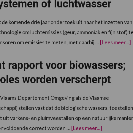
systemen of luchtwasser
 de komende drie jaar onderzoek uit naar het inzetten van
hnologie om luchtemissies (geur, ammoniak en fijn stof) t
ensoren om emissies te meten, met daarbij …
[Lees meer...]
t rapport voor biowassers;
o
roles worden verscherpt
 Vlaams Departement Omgeving als de Vlaamse
happij stellen vast dat de biologische wassers, toestelle
ht uit varkens- en pluimveestallen op een natuurlijke manie
overSlecht
 onvoldoende correct worden …
[Lees meer...]
rapport