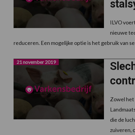
stal
ILVO voert
nieuwe tec
reduceren. Een mogelijke optie is het gebruik van s
21 november 2019
Slech
cont
Zowel het
Landmaatsc
die de luc
zuiveren,