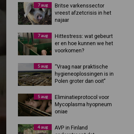
Sidebar
7 aug
Britse varkenssector
vreest afzetcrisis in het
najaar
7 aug
Hittestress: wat gebeurt
er en hoe kunnen we het
voorkomen?
5 aug
“Vraag naar praktische
hygieneoplossingen is in
Polen groter dan ooit”
5 aug
Eliminatieprotocol voor
Mycoplasma hyopneum
oniae
4 aug
AVP in Finland