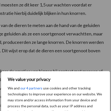
l moesten ze dit keer 1,5 uur wachten voordat er
ratie hierbij duidelijk blijken in hun knorren.
 van de dieren te meten aan de hand van de geluiden
ge geluiden als ze een soortgenoot verwachtten, maar
, produceerden ze lange knorren. De knorren werden
. Dit wijst erop dat de dieren een soortgenoot boven
kers de emoties van biggen bij contact met mensen of
We value your privacy
makingsfase met de persoon en het speelgoed, moesten
 verzorger of het object. Tijdens een tweede test
We and
our 4 partners
use cookies and other tracking
technologies to improve your experience on our website. We
d, wat heel wat stress veroorzaakt. Vervolgens
may store and/or access information from your device and
atst.
process the personal data, such as your IP address and