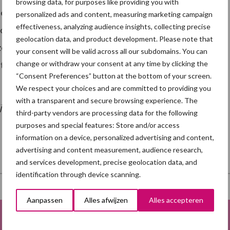
browsing data, for purposes like providing you with
e geluiden, die wijzen op positieve emoties. Ze
personalized ads and content, measuring marketing campaign
effectiveness, analyzing audience insights, collecting precise
t object. De onderzoekers concluderen dat een
geolocation data, and product development. Please note that
orgers van belang is voor het dierenwelzijn. Verder is
your consent will be valid across all our subdomains. You can
change or withdraw your consent at any time by clicking the
e leren herkennen, zodat ze een goed beeld krijgen
“Consent Preferences” button at the bottom of your screen.
We respect your choices and are committed to providing you
with a transparent and secure browsing experience. The
jf
België januari 2021
third-party vendors are processing data for the following
purposes and special features: Store and/or access
information on a device, personalized advertising and content,
advertising and content measurement, audience research,
and services development, precise geolocation data, and
identification through device scanning.
Aanpassen
Alles afwijzen
Alles accepteren