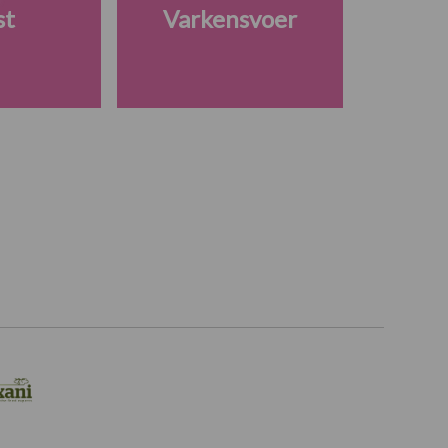
st
Varkensvoer