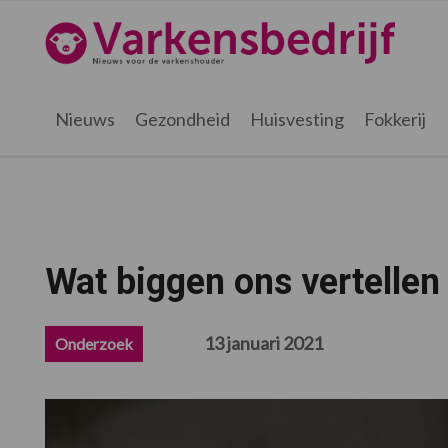
Spring
Door
Spring
Spring
naar
naar
naar
naar
Varkensbedrijf.be
de
de
de
de
hoofdnavigatie
hoofd
eerste
voettekst
inhoud
sidebar
Nieuws
Gezondheid
Huisvesting
Fokkerij
Wat biggen ons vertellen
13 januari 2021
Onderzoek