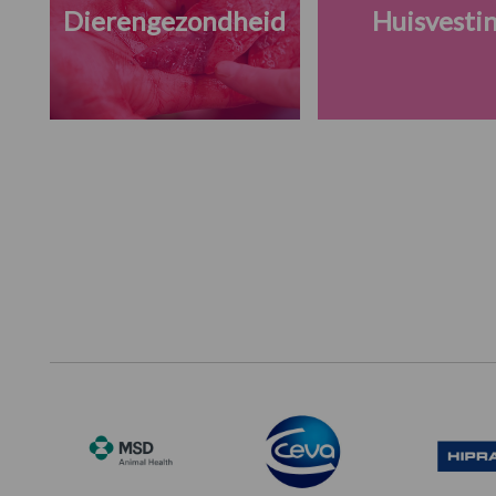
Dierengezondheid
Huisvesti
Footer