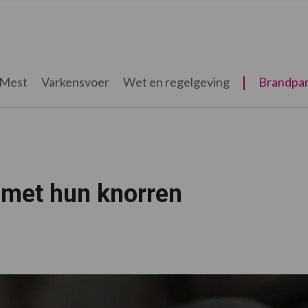
Mest
Varkensvoer
Wet en regelgeving
Brandpar
 met hun knorren