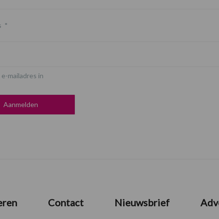
s
*
 e-mailadres in
eren
Contact
Nieuwsbrief
Adv