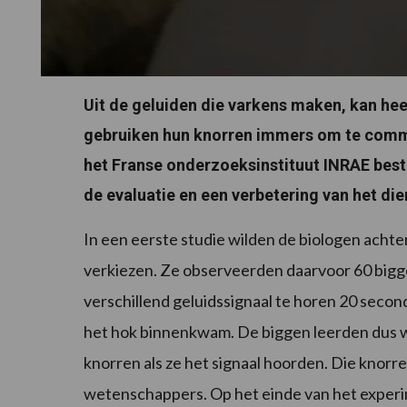
Uit de geluiden die varkens maken, kan hee
gebruiken hun knorren immers om te comm
het Franse onderzoeksinstituut INRAE bes
de evaluatie en een verbetering van het dier
In een eerste studie wilden de biologen acht
verkiezen. Ze observeerden daarvoor 60 big
verschillend geluidssignaal te horen 20 secon
het hok binnenkwam. De biggen leerden dus 
knorren als ze het signaal hoorden. Die knor
wetenschappers. Op het einde van het experim