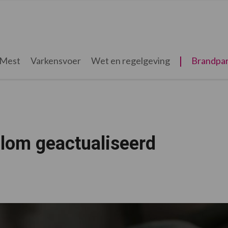
Mest
Varkensvoer
Wet en regelgeving
Brandpar
olom geactualiseerd