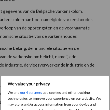
ht gegevens van de Belgische varkenskolom.
varkenskolom aan bod, namelijk de varkenshouder.
 verloop van de opbrengsten en de voornaamste
onomische situatie van de varkenshouder.
sche belang, de financiële situatie en de
van de varkenskolom belicht, namelijk de
 industrie, de vleesverwerkende industrie en de
We value your privacy
aan op de vraagzijde van de varkenskolom. Zo wordt
We and
our 4 partners
use cookies and other tracking
ributiekanalen voor varkensvlees besproken. Gezien de
technologies to improve your experience on our website. We
arkenssector, komt ook de buitenlandse handel in
may store and/or access information from your device and