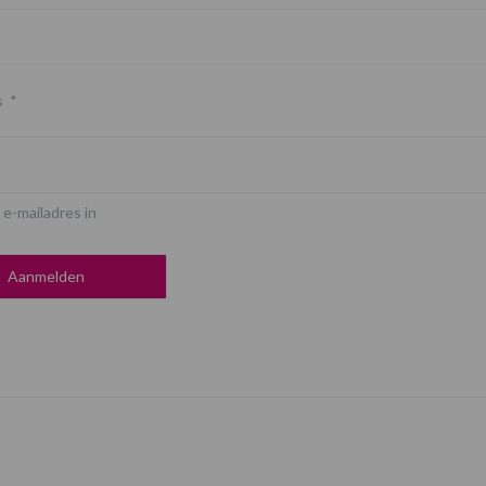
s
*
 e-mailadres in