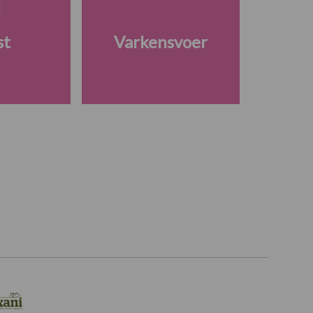
st
Varkensvoer