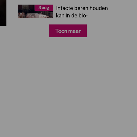
3 aug
Intacte beren houden
kan in de bio-
varkenshouderij, maar
dan moet alles kloppen
Toon meer