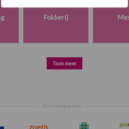
ng
Fokkerij
Me
Toon meer
Onze brandpartners