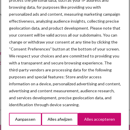
process the personal data, such as your IP address and
browsing data, for purposes like providing you with
varkensvlees in België en in de buurlanden wordt
personalized ads and content, measuring marketing campaign
effectiveness, analyzing audience insights, collecting precise
geolocation data, and product development. Please note that
your consent will be valid across all our subdomains. You can
change or withdraw your consent at any time by clicking the
“Consent Preferences” button at the bottom of your screen.
ownloaden
We respect your choices and are committed to providing you
ions/analyses_studies/actualisation_etude_filiere_por
with a transparent and secure browsing experience. The
third-party vendors are processing data for the following
purposes and special features: Store and/or access
information on a device, personalized advertising and content,
advertising and content measurement, audience research,
and services development, precise geolocation data, and
identification through device scanning.
Aanpassen
Alles afwijzen
Alles accepteren