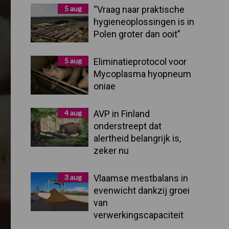
Sidebar
5 aug
“Vraag naar praktische
hygieneoplossingen is in
Polen groter dan ooit”
5 aug
Eliminatieprotocol voor
Mycoplasma hyopneum
oniae
4 aug
AVP in Finland
onderstreept dat
alertheid belangrijk is,
zeker nu
3 aug
Vlaamse mestbalans in
evenwicht dankzij groei
van
verwerkingscapaciteit