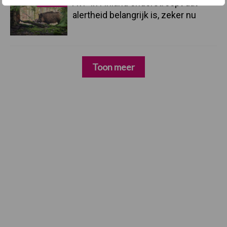
4 aug
AVP in Finland onderstreept dat
alertheid belangrijk is, zeker nu
Toon meer
Footer