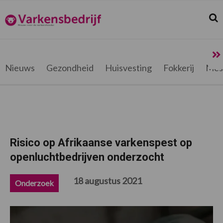
Spring
Door
Spring
Spring
naar
naar
naar
naar
Zoek
Z
Varkensbedrijf.be
de
de
de
de
hoofdnavigatie
hoofd
eerste
voettekst
inhoud
sidebar
Nieuws
Gezondheid
Huisvesting
Fokkerij
Mes
Risico op Afrikaanse varkenspest op
openluchtbedrijven onderzocht
18 augustus 2021
Onderzoek