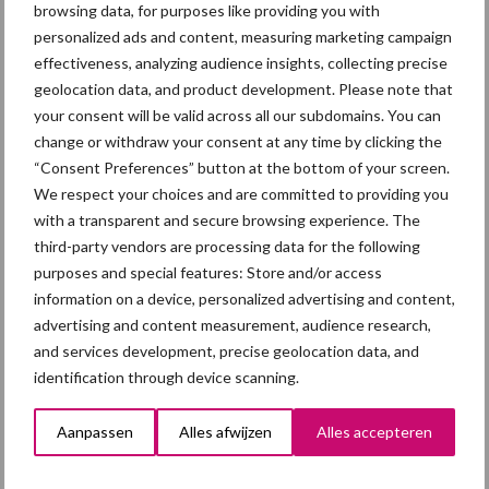
Recent nieuws
Partner nieuws
browsing data, for purposes like providing you with
Sidebar
personalized ads and content, measuring marketing campaign
effectiveness, analyzing audience insights, collecting precise
7 aug
Britse varkenssector vreest
geolocation data, and product development. Please note that
afzetcrisis in het najaar
your consent will be valid across all our subdomains. You can
change or withdraw your consent at any time by clicking the
“Consent Preferences” button at the bottom of your screen.
7 aug
Hittestress: wat gebeurt er en hoe
We respect your choices and are committed to providing you
kunnen we het voorkomen?
with a transparent and secure browsing experience. The
third-party vendors are processing data for the following
purposes and special features: Store and/or access
5 aug
“Vraag naar praktische
information on a device, personalized advertising and content,
hygieneoplossingen is in Polen
advertising and content measurement, audience research,
groter dan ooit”
and services development, precise geolocation data, and
identification through device scanning.
5 aug
Eliminatieprotocol voor
Mycoplasma hyopneumoniae
Aanpassen
Alles afwijzen
Alles accepteren