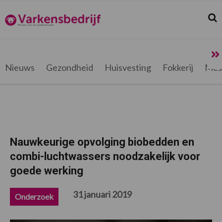
Spring
Door
Spring
Spring
naar
naar
naar
naar
Zoek
Z
Varkensbedrijf.be
de
de
de
de
hoofdnavigatie
hoofd
eerste
voettekst
inhoud
sidebar
Nieuws
Gezondheid
Huisvesting
Fokkerij
Mes
Nauwkeurige opvolging biobedden en
combi-luchtwassers noodzakelijk voor
goede werking
31 januari 2019
Onderzoek