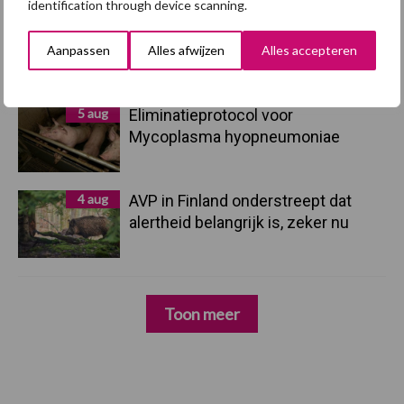
identification through device scanning.
5 aug
“Vraag naar praktische
hygieneoplossingen is in Polen
Aanpassen
Alles afwijzen
Alles accepteren
groter dan ooit”
5 aug
Eliminatieprotocol voor
Mycoplasma hyopneumoniae
4 aug
AVP in Finland onderstreept dat
alertheid belangrijk is, zeker nu
Toon meer