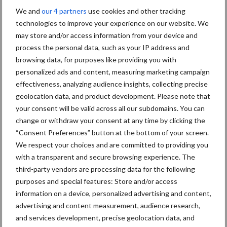
Dierengezondheid
Huisvesting
We and
our 4 partners
use cookies and other tracking
technologies to improve your experience on our website. We
may store and/or access information from your device and
process the personal data, such as your IP address and
browsing data, for purposes like providing you with
Toon meer
personalized ads and content, measuring marketing campaign
effectiveness, analyzing audience insights, collecting precise
geolocation data, and product development. Please note that
Primaire
your consent will be valid across all our subdomains. You can
Recent nieuws
Partner nieuws
change or withdraw your consent at any time by clicking the
Sidebar
“Consent Preferences” button at the bottom of your screen.
7 aug
Britse varkenssector vreest
We respect your choices and are committed to providing you
afzetcrisis in het najaar
with a transparent and secure browsing experience. The
third-party vendors are processing data for the following
purposes and special features: Store and/or access
7 aug
Hittestress: wat gebeurt er en hoe
information on a device, personalized advertising and content,
kunnen we het voorkomen?
advertising and content measurement, audience research,
and services development, precise geolocation data, and