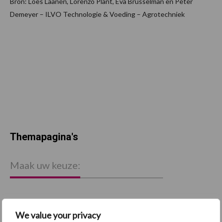
Bron: Loes Laanen, Lorenzo Plant, Eva Brusselman en Peter
Demeyer – ILVO Technologie & Voeding – Agrotechniek
Themapagina's
Maak uw keuze:
We value your privacy