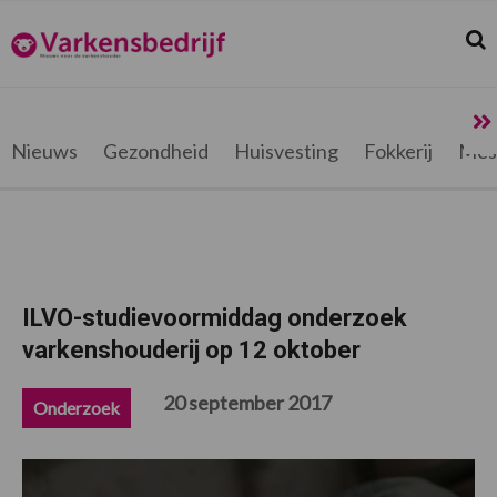
Spring
Door
Spring
Spring
naar
naar
naar
naar
Zoek
Z
Varkensbedrijf.be
de
de
de
de
hoofdnavigatie
hoofd
eerste
voettekst
inhoud
sidebar
Nieuws
Gezondheid
Huisvesting
Fokkerij
Mes
ILVO-studievoormiddag onderzoek
varkenshouderij op 12 oktober
20 september 2017
Onderzoek