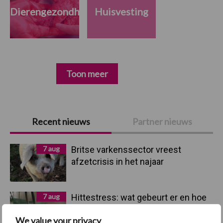
Dierengezondheid
Huisvesting
Toon meer
Primaire
Recent nieuws
Partner nieuws
Sidebar
7 aug
Britse varkenssector vreest
afzetcrisis in het najaar
7 aug
Hittestress: wat gebeurt er en hoe
kunnen we het voorkomen?
We value your privacy