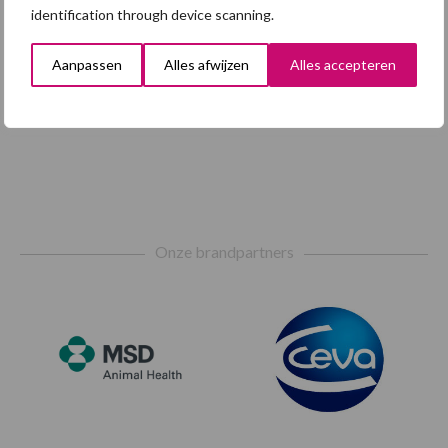
identification through device scanning.
Aanpassen
Alles afwijzen
Alles accepteren
Footer
Onze brandpartners