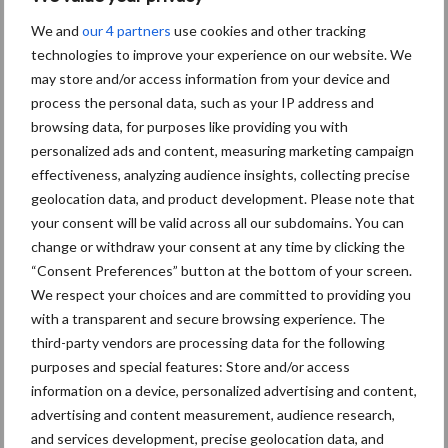
We and
our 4 partners
use cookies and other tracking
5 aug
“Vraag naar praktische
technologies to improve your experience on our website. We
hygieneoplossingen is in Polen
may store and/or access information from your device and
groter dan ooit”
process the personal data, such as your IP address and
browsing data, for purposes like providing you with
5 aug
Eliminatieprotocol voor
personalized ads and content, measuring marketing campaign
Mycoplasma hyopneumoniae
effectiveness, analyzing audience insights, collecting precise
geolocation data, and product development. Please note that
your consent will be valid across all our subdomains. You can
4 aug
AVP in Finland onderstreept dat
change or withdraw your consent at any time by clicking the
alertheid belangrijk is, zeker nu
“Consent Preferences” button at the bottom of your screen.
We respect your choices and are committed to providing you
with a transparent and secure browsing experience. The
third-party vendors are processing data for the following
Toon meer
purposes and special features: Store and/or access
information on a device, personalized advertising and content,
advertising and content measurement, audience research,
and services development, precise geolocation data, and