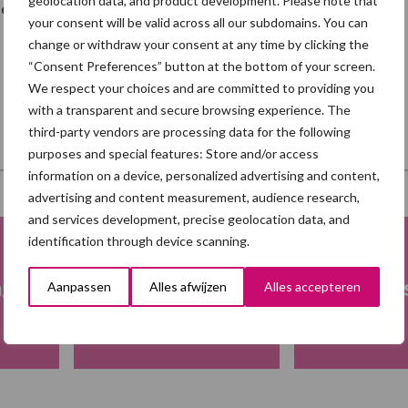
geolocation data, and product development. Please note that
et platteland?’
your consent will be valid across all our subdomains. You can
change or withdraw your consent at any time by clicking the
“Consent Preferences” button at the bottom of your screen.
We respect your choices and are committed to providing you
with a transparent and secure browsing experience. The
third-party vendors are processing data for the following
purposes and special features: Store and/or access
information on a device, personalized advertising and content,
advertising and content measurement, audience research,
and services development, precise geolocation data, and
identification through device scanning.
ng
Fokkerij
Me
Aanpassen
Alles afwijzen
Alles accepteren