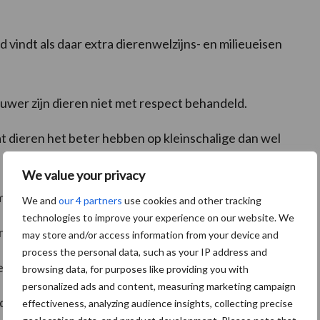
indt als daar extra dierenwelzijns- en milieueisen
uwer zijn dieren niet met respect behandeld.
at dieren het beter hebben op kleinschalige dan wel
We value your privacy
 moet stoppen.
We and
our 4 partners
use cookies and other tracking
technologies to improve your experience on our website. We
 vis een alternatief voor de vleesproductie zijn.
may store and/or access information from your device and
process the personal data, such as your IP address and
erschakelen op biologische productie.
browsing data, for purposes like providing you with
personalized ads and content, measuring marketing campaign
f de stallen die vandaag gebouwd worden, eerder
effectiveness, analyzing audience insights, collecting precise