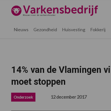
Spring
Door
Spring
Spring
naar
naar
naar
naar
Varkensbedrijf.be
de
de
de
de
hoofdnavigatie
hoofd
eerste
voettekst
inhoud
sidebar
Nieuws
Gezondheid
Huisvesting
Fokkerij
14% van de Vlamingen vi
moet stoppen
12 december 2017
Onderzoek