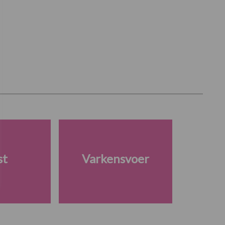
st
Varkensvoer