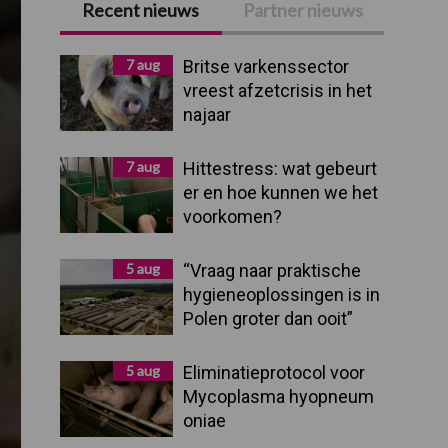
Recent nieuws
Partner nieuws
Primaire
Sidebar
7 aug
Britse varkenssector
vreest afzetcrisis in het
najaar
7 aug
Hittestress: wat gebeurt
er en hoe kunnen we het
voorkomen?
5 aug
“Vraag naar praktische
hygieneoplossingen is in
Polen groter dan ooit”
5 aug
Eliminatieprotocol voor
Mycoplasma hyopneum
oniae