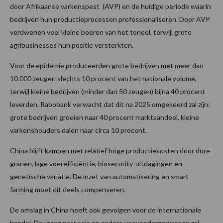
door Afrikaanse varkenspest (AVP) en de huidige periode waarin
bedrijven hun productieprocessen professionaliseren. Door AVP
verdwenen veel kleine boeren van het toneel, terwijl grote
agribusinesses hun positie versterkten.
Voor de epidemie produceerden grote bedrijven met meer dan
10.000 zeugen slechts 10 procent van het nationale volume,
terwijl kleine bedrijven (minder dan 50 zeugen) bijna 40 procent
leverden. Rabobank verwacht dat dit na 2025 omgekeerd zal zijn:
grote bedrijven groeien naar 40 procent marktaandeel, kleine
varkenshouders dalen naar circa 10 procent.
China blijft kampen met relatief hoge productiekosten door dure
granen, lage voerefficiëntie, biosecurity-uitdagingen en
genetische variatie. De inzet van automatisering en smart
farming moet dit deels compenseren.
De omslag in China heeft ook gevolgen voor de internationale
handel. De vraag naar soja en andere veevoedergewassen zal