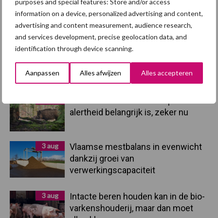
purposes and special features: Store and/or access
5 aug
“Vraag naar praktische
information on a device, personalized advertising and content,
hygieneoplossingen is in Polen
advertising and content measurement, audience research,
groter dan ooit”
and services development, precise geolocation data, and
identification through device scanning.
5 aug
Eliminatieprotocol voor
Mycoplasma hyopneumoniae
Aanpassen
Alles afwijzen
Alles accepteren
4 aug
AVP in Finland onderstreept dat
alertheid belangrijk is, zeker nu
3 aug
Vlaamse mestbalans in evenwicht
dankzij groei van
verwerkingscapaciteit
3 aug
Intacte beren houden kan in de bio-
varkenshouderij, maar dan moet