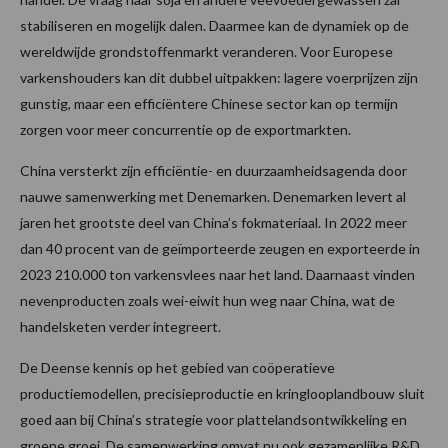
stabiliseren en mogelijk dalen. Daarmee kan de dynamiek op de
wereldwijde grondstoffenmarkt veranderen. Voor Europese
varkenshouders kan dit dubbel uitpakken: lagere voerprijzen zijn
gunstig, maar een efficiëntere Chinese sector kan op termijn
zorgen voor meer concurrentie op de exportmarkten.
China versterkt zijn efficiëntie- en duurzaamheidsagenda door
nauwe samenwerking met Denemarken. Denemarken levert al
jaren het grootste deel van China’s fokmateriaal. In 2022 meer
dan 40 procent van de geïmporteerde zeugen en exporteerde in
2023 210.000 ton varkensvlees naar het land. Daarnaast vinden
nevenproducten zoals wei-eiwit hun weg naar China, wat de
handelsketen verder integreert.
De Deense kennis op het gebied van coöperatieve
productiemodellen, precisieproductie en kringlooplandbouw sluit
goed aan bij China’s strategie voor plattelandsontwikkeling en
groene groei. De samenwerking omvat nu ook gezamenlijke R&D,