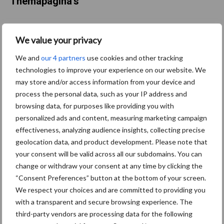
Themapagina's
Maak uw keuze:
We value your privacy
We and
our 4 partners
use cookies and other tracking
technologies to improve your experience on our website. We
may store and/or access information from your device and
Dierengezondheid
Huisvesting
process the personal data, such as your IP address and
browsing data, for purposes like providing you with
personalized ads and content, measuring marketing campaign
effectiveness, analyzing audience insights, collecting precise
geolocation data, and product development. Please note that
Toon meer
your consent will be valid across all our subdomains. You can
change or withdraw your consent at any time by clicking the
“Consent Preferences” button at the bottom of your screen.
We respect your choices and are committed to providing you
Primaire
Recent nieuws
Partner nieuws
with a transparent and secure browsing experience. The
Sidebar
third-party vendors are processing data for the following