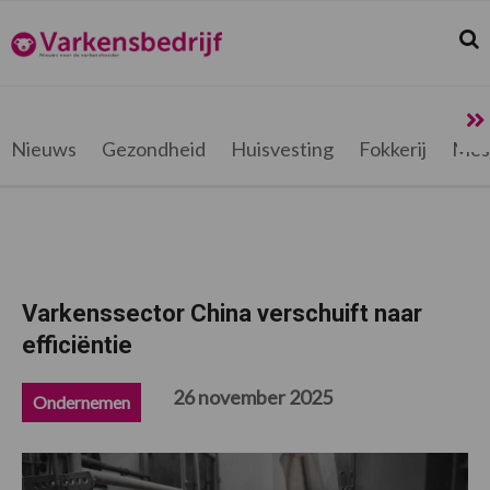
Spring
Door
Spring
Spring
naar
naar
naar
naar
Zoek
Z
Varkensbedrijf.be
de
de
de
de
hoofdnavigatie
hoofd
eerste
voettekst
inhoud
sidebar
Nieuws
Gezondheid
Huisvesting
Fokkerij
Mes
Varkenssector China verschuift naar
efficiëntie
26 november 2025
Ondernemen