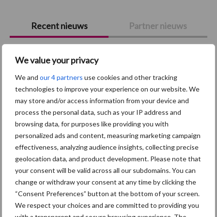
Primaire
Recent nieuws
Partner nieuws
Sidebar
7 aug
Britse varkenssector vreest
We value your privacy
afzetcrisis in het najaar
We and
our 4 partners
use cookies and other tracking
technologies to improve your experience on our website. We
7 aug
Hittestress: wat gebeurt er en hoe
may store and/or access information from your device and
kunnen we het voorkomen?
process the personal data, such as your IP address and
browsing data, for purposes like providing you with
personalized ads and content, measuring marketing campaign
5 aug
“Vraag naar praktische
effectiveness, analyzing audience insights, collecting precise
hygieneoplossingen is in Polen
geolocation data, and product development. Please note that
groter dan ooit”
your consent will be valid across all our subdomains. You can
change or withdraw your consent at any time by clicking the
“Consent Preferences” button at the bottom of your screen.
5 aug
Eliminatieprotocol voor
We respect your choices and are committed to providing you
Mycoplasma hyopneumoniae
with a transparent and secure browsing experience. The