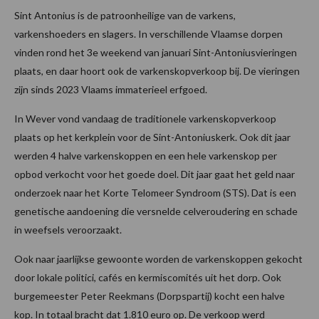
Sint Antonius is de patroonheilige van de varkens,
varkenshoeders en slagers. In verschillende Vlaamse dorpen
vinden rond het 3e weekend van januari Sint-Antoniusvieringen
plaats, en daar hoort ook de varkenskopverkoop bij. De vieringen
zijn sinds 2023 Vlaams immaterieel erfgoed.
In Wever vond vandaag de traditionele varkenskopverkoop
plaats op het kerkplein voor de Sint-Antoniuskerk. Ook dit jaar
werden 4 halve varkenskoppen en een hele varkenskop per
opbod verkocht voor het goede doel. Dit jaar gaat het geld naar
onderzoek naar het Korte Telomeer Syndroom (STS). Dat is een
genetische aandoening die versnelde celveroudering en schade
in weefsels veroorzaakt.
Ook naar jaarlijkse gewoonte worden de varkenskoppen gekocht
door lokale politici, cafés en kermiscomités uit het dorp. Ook
burgemeester Peter Reekmans (Dorpspartij) kocht een halve
kop. In totaal bracht dat 1.810 euro op. De verkoop werd