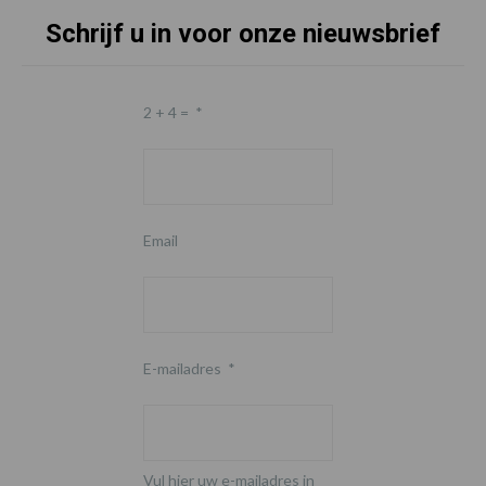
Schrijf u in voor onze nieuwsbrief
2 + 4 =
*
Email
E-mailadres
*
Vul hier uw e-mailadres in