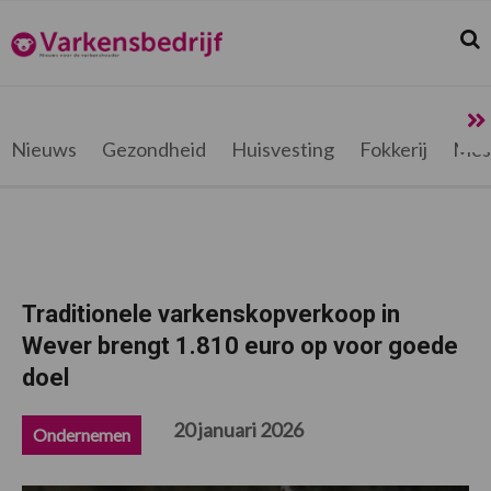
Spring
Door
Spring
Spring
naar
naar
naar
naar
Zoek
Z
Varkensbedrijf.be
de
de
de
de
hoofdnavigatie
hoofd
eerste
voettekst
inhoud
sidebar
Nieuws
Gezondheid
Huisvesting
Fokkerij
Mes
Traditionele varkenskopverkoop in
Wever brengt 1.810 euro op voor goede
doel
20 januari 2026
Ondernemen