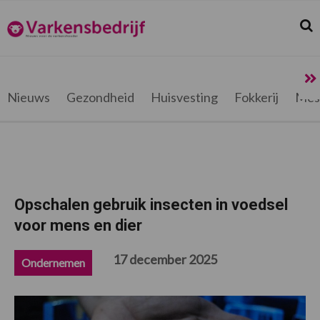
Spring
Door
Spring
Spring
naar
naar
naar
naar
Zoek
Z
Varkensbedrijf.be
de
de
de
de
hoofdnavigatie
hoofd
eerste
voettekst
inhoud
sidebar
Nieuws
Gezondheid
Huisvesting
Fokkerij
Mes
Opschalen gebruik insecten in voedsel
voor mens en dier
17 december 2025
Ondernemen