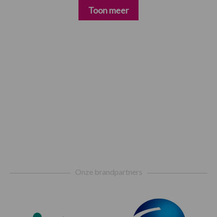
Toon meer
Footer
Onze brandpartners