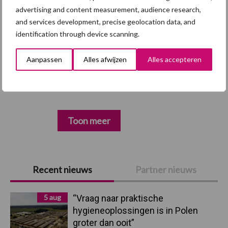
advertising and content measurement, audience research,
and services development, precise geolocation data, and
identification through device scanning.
Dierengezondheid
Huisvesting
Aanpassen
Alles afwijzen
Alles accepteren
Toon meer
Primaire
Recent nieuws
Partner nieuws
Sidebar
5 aug
“Vraag naar praktische
hygieneoplossingen is in Polen
groter dan ooit”