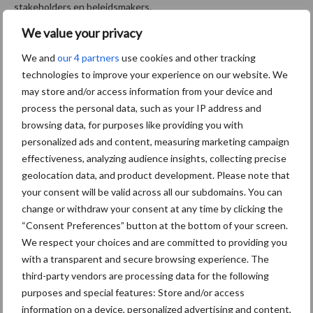
stakeholders en beleidsmakers.
We value your privacy
Tekst: Gerben Hofman
We and
our 4 partners
use cookies and other tracking
Beeld; Prosu Beeldarchief
technologies to improve your experience on our website. We
may store and/or access information from your device and
process the personal data, such as your IP address and
browsing data, for purposes like providing you with
personalized ads and content, measuring marketing campaign
effectiveness, analyzing audience insights, collecting precise
geolocation data, and product development. Please note that
your consent will be valid across all our subdomains. You can
change or withdraw your consent at any time by clicking the
“Consent Preferences” button at the bottom of your screen.
We respect your choices and are committed to providing you
with a transparent and secure browsing experience. The
Themapagina's
third-party vendors are processing data for the following
purposes and special features: Store and/or access
Maak uw keuze:
information on a device, personalized advertising and content,