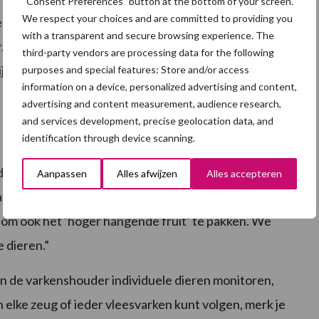
“Consent Preferences” button at the bottom of your screen.
We respect your choices and are committed to providing you
len met technologie, maar het moet wel werken en
with a transparent and secure browsing experience. The
er. “Voorlopers moeten ondersteund worden in hun
third-party vendors are processing data for the following
jd gaan veel varkenshouders niet investeren in
purposes and special features: Store and/or access
information on a device, personalized advertising and content,
advertising and content measurement, audience research,
and services development, precise geolocation data, and
identification through device scanning.
iddels geen nieuw fenomeen. Het voeren, wegen en
Aanpassen
Alles afwijzen
Alles accepteren
tisch plaatsvinden. Toch ziet Hoste dat er nu een
d om ook het ‘hoger hangende fruit’ te pakken. We
e dieren.”
n de varkenshouder individuele dieren monitoren,
n elke zeug of ieder vleesvarken kunt volgen, merk je