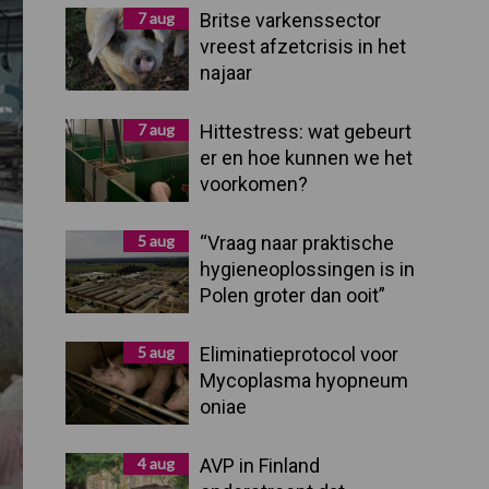
Sidebar
7 aug
Britse varkenssector
vreest afzetcrisis in het
najaar
7 aug
Hittestress: wat gebeurt
er en hoe kunnen we het
voorkomen?
5 aug
“Vraag naar praktische
hygieneoplossingen is in
Polen groter dan ooit”
5 aug
Eliminatieprotocol voor
Mycoplasma hyopneum
oniae
4 aug
AVP in Finland