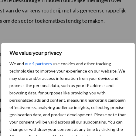
s. Deze deskundigen hadden duidelijke meningen over
mst van de varkenshouderij, met als gemeenschappelijk
 is om de sector toekomstbestendig te maken.
We value your privacy
echnologie is noodzakelijk om de varkenshouderij
te wijst erop dat technologie kan helpen bij het
We and
our 4 partners
use cookies and other tracking
technologies to improve your experience on our website. We
isie in het management en het leveren van garanties
may store and/or access information from your device and
en.
process the personal data, such as your IP address and
browsing data, for purposes like providing you with
 individuele dieren kunnen volgen. In de
personalized ads and content, measuring marketing campaign
effectiveness, analyzing audience insights, collecting precise
ing al gemeengoed, maar in de varkenshouderij loopt
geolocation data, and product development. Please note that
en naar smart farming, zijn elektronische oormerken,
your consent will be valid across all our subdomains. You can
change or withdraw your consent at any time by clicking the
ap”, aldus Hoste.