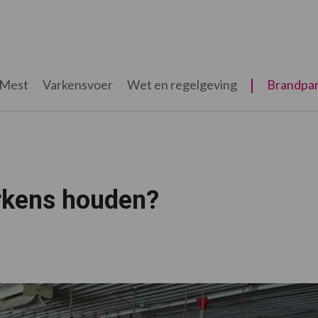
Mest
Varkensvoer
Wet en regelgeving
Brandpar
rkens houden?