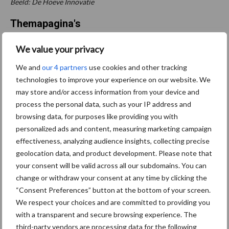
Beeld: De Hoeve Innovatie
Themapagina's
We value your privacy
Maak uw keuze:
We and
our 4 partners
use cookies and other tracking
technologies to improve your experience on our website. We
may store and/or access information from your device and
process the personal data, such as your IP address and
Dierengezondheid
Huisvesting
browsing data, for purposes like providing you with
personalized ads and content, measuring marketing campaign
effectiveness, analyzing audience insights, collecting precise
geolocation data, and product development. Please note that
your consent will be valid across all our subdomains. You can
Toon meer
change or withdraw your consent at any time by clicking the
“Consent Preferences” button at the bottom of your screen.
We respect your choices and are committed to providing you
with a transparent and secure browsing experience. The
Primaire
Recent nieuws
Partner nieuws
third-party vendors are processing data for the following