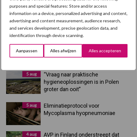
Sidebar
purposes and special features: Store and/or access
information on a device, personalized advertising and content,
7 aug
Britse varkenssector vreest
advertising and content measurement, audience research,
afzetcrisis in het najaar
and services development, precise geolocation data, and
identification through device scanning.
7 aug
Hittestress: wat gebeurt er en hoe
Aanpassen
Alles afwijzen
Alles accepteren
kunnen we het voorkomen?
5 aug
“Vraag naar praktische
hygieneoplossingen is in Polen
groter dan ooit”
5 aug
Eliminatieprotocol voor
Mycoplasma hyopneumoniae
4 aug
AVP in Finland onderstreept dat