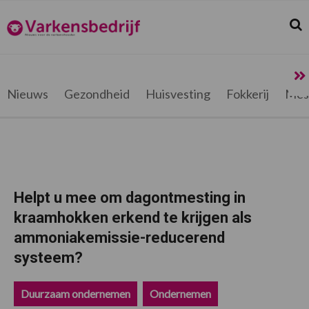
Spring
Door
Spring
Spring
naar
naar
naar
naar
Zoek
Z
Varkensbedrijf.be
de
de
de
de
hoofdnavigatie
hoofd
eerste
voettekst
inhoud
sidebar
Nieuws
Gezondheid
Huisvesting
Fokkerij
Mes
Helpt u mee om dagontmesting in
kraamhokken erkend te krijgen als
ammoniakemissie-reducerend
systeem?
Duurzaam ondernemen
Ondernemen