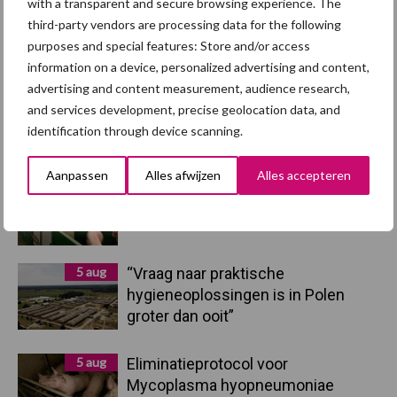
with a transparent and secure browsing experience. The
third-party vendors are processing data for the following
Primaire
purposes and special features: Store and/or access
Recent nieuws
Partner nieuws
information on a device, personalized advertising and content,
Sidebar
advertising and content measurement, audience research,
7 aug
Britse varkenssector vreest
and services development, precise geolocation data, and
afzetcrisis in het najaar
identification through device scanning.
Aanpassen
Alles afwijzen
Alles accepteren
7 aug
Hittestress: wat gebeurt er en hoe
kunnen we het voorkomen?
5 aug
“Vraag naar praktische
hygieneoplossingen is in Polen
groter dan ooit”
5 aug
Eliminatieprotocol voor
Mycoplasma hyopneumoniae