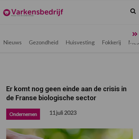
Spring
Door
Spring
Spring
naar
naar
naar
naar
Zoek
Z
Varkensbedrijf.be
de
de
de
de
hoofdnavigatie
hoofd
eerste
voettekst
inhoud
sidebar
Nieuws
Gezondheid
Huisvesting
Fokkerij
Mes
Er komt nog geen einde aan de crisis in
de Franse biologische sector
11 juli 2023
Ondernemen