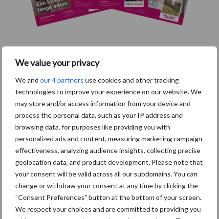
Themapagina's
We value your privacy
We and
our 4 partners
use cookies and other tracking
Maak uw keuze:
technologies to improve your experience on our website. We
may store and/or access information from your device and
process the personal data, such as your IP address and
browsing data, for purposes like providing you with
personalized ads and content, measuring marketing campaign
Dierengezondheid
Huisvesting
effectiveness, analyzing audience insights, collecting precise
geolocation data, and product development. Please note that
your consent will be valid across all our subdomains. You can
change or withdraw your consent at any time by clicking the
“Consent Preferences” button at the bottom of your screen.
Toon meer
We respect your choices and are committed to providing you