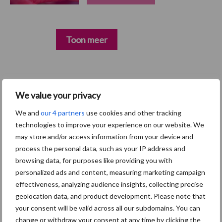
Toon meer
Primaire
Recent nieuws
Partner nieuws
We value your privacy
Sidebar
We and
our 4 partners
use cookies and other tracking
5 aug
“Vraag naar praktische
technologies to improve your experience on our website. We
hygieneoplossingen is in Polen
may store and/or access information from your device and
groter dan ooit”
process the personal data, such as your IP address and
browsing data, for purposes like providing you with
5 aug
Eliminatieprotocol voor
personalized ads and content, measuring marketing campaign
Mycoplasma hyopneumoniae
effectiveness, analyzing audience insights, collecting precise
geolocation data, and product development. Please note that
your consent will be valid across all our subdomains. You can
4 aug
AVP in Finland onderstreept dat
change or withdraw your consent at any time by clicking the