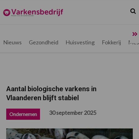
Spring
Door
Spring
Spring
naar
naar
naar
naar
Zoek
Z
Varkensbedrijf.be
de
de
de
de
hoofdnavigatie
hoofd
eerste
voettekst
inhoud
sidebar
Nieuws
Gezondheid
Huisvesting
Fokkerij
Mes
Aantal biologische varkens in
Vlaanderen blijft stabiel
30 september 2025
Ondernemen