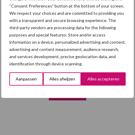
alertheid belangrijk is, zeker nu
“Consent Preferences” button at the bottom of your screen.
We respect your choices and are committed to providing you
with a transparent and secure browsing experience. The
3 aug
Vlaamse mestbalans in evenwicht
third-party vendors are processing data for the following
dankzij groei van
purposes and special features: Store and/or access
verwerkingscapaciteit
information on a device, personalized advertising and content,
advertising and content measurement, audience research,
3 aug
Intacte beren houden kan in de bio-
and services development, precise geolocation data, and
varkenshouderij, maar dan moet
identification through device scanning.
alles kloppen
Aanpassen
Alles afwijzen
Alles accepteren
Toon meer