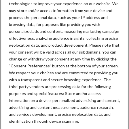
technologies to improve your experience on our website. We
may store and/or access information from your device and
Toon meer
process the personal data, such as your IP address and
browsing data, for purposes like providing you with
personalized ads and content, measuring marketing campaign
Primaire
effectiveness, analyzing audience insights, collecting precise
Recent nieuws
Partner nieuws
geolocation data, and product development. Please note that
Sidebar
your consent will be valid across all our subdomains. You can
5 aug
“Vraag naar praktische
change or withdraw your consent at any time by clicking the
hygieneoplossingen is in Polen
“Consent Preferences” button at the bottom of your screen.
groter dan ooit”
We respect your choices and are committed to providing you
with a transparent and secure browsing experience. The
third-party vendors are processing data for the following
5 aug
Eliminatieprotocol voor
purposes and special features: Store and/or access
Mycoplasma hyopneumoniae
information on a device, personalized advertising and content,
advertising and content measurement, audience research,
and services development, precise geolocation data, and
4 aug
AVP in Finland onderstreept dat
identification through device scanning.
alertheid belangrijk is, zeker nu