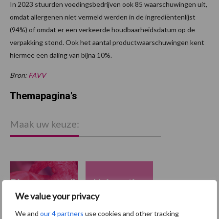
In 2023 stuurden voedingsbedrijven ook 85 waarschuwingen uit,
omdat allergenen niet vermeld werden in de ingrediëntenlijst
(94%) of omdat er een verkeerde houdbaarheidsdatum op de
verpakking stond. Ook het aantal productwaarschuwingen kent
hiermee een daling van bijna 10%.
Bron:
FAVV
Themapagina's
Maak uw keuze:
Dierengezondheid
Huisvesting
We value your privacy
We and
our 4 partners
use cookies and other tracking