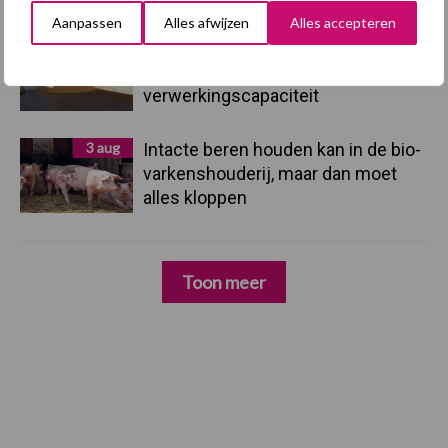
Aanpassen
Alles afwijzen
Alles accepteren
3 aug
Vlaamse mestbalans in evenwicht
dankzij groei van
verwerkingscapaciteit
3 aug
Intacte beren houden kan in de bio-
varkenshouderij, maar dan moet
alles kloppen
Toon meer