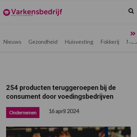
Spring
Door
Spring
Spring
naar
naar
naar
naar
Zoek
Z
Varkensbedrijf.be
de
de
de
de
hoofdnavigatie
hoofd
eerste
voettekst
inhoud
sidebar
Nieuws
Gezondheid
Huisvesting
Fokkerij
Mes
254 producten teruggeroepen bij de
consument door voedingsbedrijven
16 april 2024
Ondernemen