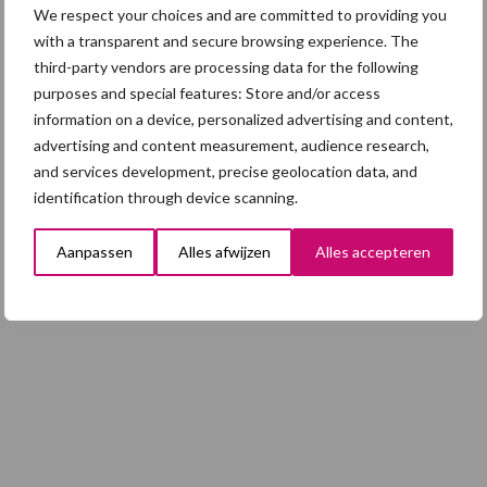
We respect your choices and are committed to providing you
5 aug
Eliminatieprotocol voor
with a transparent and secure browsing experience. The
Mycoplasma hyopneumoniae
third-party vendors are processing data for the following
purposes and special features: Store and/or access
information on a device, personalized advertising and content,
4 aug
AVP in Finland onderstreept dat
advertising and content measurement, audience research,
alertheid belangrijk is, zeker nu
and services development, precise geolocation data, and
identification through device scanning.
Aanpassen
Alles afwijzen
Alles accepteren
Toon meer