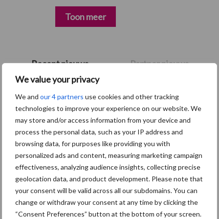
Toon meer
Primaire
Recent nieuws
Partner nieuws
Sidebar
We value your privacy
7 aug
Britse varkenssector vreest
We and
our 4 partners
use cookies and other tracking
afzetcrisis in het najaar
technologies to improve your experience on our website. We
may store and/or access information from your device and
process the personal data, such as your IP address and
7 aug
Hittestress: wat gebeurt er en hoe
browsing data, for purposes like providing you with
kunnen we het voorkomen?
personalized ads and content, measuring marketing campaign
effectiveness, analyzing audience insights, collecting precise
geolocation data, and product development. Please note that
5 aug
“Vraag naar praktische
your consent will be valid across all our subdomains. You can
hygieneoplossingen is in Polen
change or withdraw your consent at any time by clicking the
groter dan ooit”
“Consent Preferences” button at the bottom of your screen.