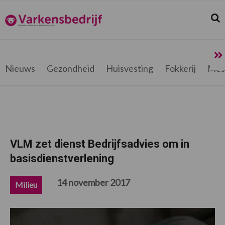
Spring
Door
Spring
Spring
naar
naar
naar
naar
Zoek
Z
Varkensbedrijf.be
de
de
de
de
hoofdnavigatie
hoofd
eerste
voettekst
inhoud
sidebar
Nieuws
Gezondheid
Huisvesting
Fokkerij
Mes
VLM zet dienst Bedrijfsadvies om in
basisdienstverlening
14 november 2017
Milieu