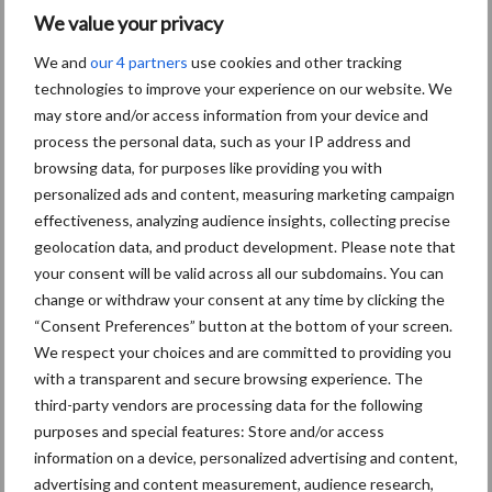
We value your privacy
kunnen we het voorkomen?
We and
our 4 partners
use cookies and other tracking
technologies to improve your experience on our website. We
5 aug
“Vraag naar praktische
may store and/or access information from your device and
hygieneoplossingen is in Polen
process the personal data, such as your IP address and
groter dan ooit”
browsing data, for purposes like providing you with
personalized ads and content, measuring marketing campaign
5 aug
Eliminatieprotocol voor
effectiveness, analyzing audience insights, collecting precise
Mycoplasma hyopneumoniae
geolocation data, and product development. Please note that
your consent will be valid across all our subdomains. You can
change or withdraw your consent at any time by clicking the
4 aug
AVP in Finland onderstreept dat
“Consent Preferences” button at the bottom of your screen.
alertheid belangrijk is, zeker nu
We respect your choices and are committed to providing you
with a transparent and secure browsing experience. The
third-party vendors are processing data for the following
purposes and special features: Store and/or access
Toon meer
information on a device, personalized advertising and content,
advertising and content measurement, audience research,