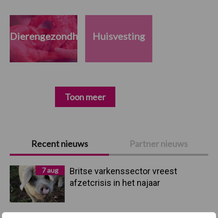
Dierengezondheid
Huisvesting
Toon meer
Primaire
Recent nieuws
Partner nieuws
Sidebar
7 aug
Britse varkenssector vreest
afzetcrisis in het najaar
7 aug
Hittestress: wat gebeurt er en hoe