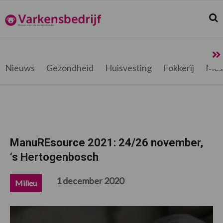
Spring
Door
Spring
Spring
naar
naar
naar
naar
Zoek
Z
Varkensbedrijf.be
de
de
de
de
hoofdnavigatie
hoofd
eerste
voettekst
inhoud
sidebar
Nieuws
Gezondheid
Huisvesting
Fokkerij
Mes
ManuREsource 2021: 24/26 november,
‘s Hertogenbosch
1 december 2020
Milieu