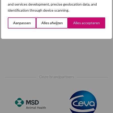
and services development, precise geolocation data, and
identification through device scanning.
Aanpassen
Alles afwijzen
Alles accepteren
Footer
Onze brandpartners