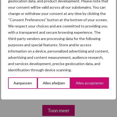
geolocation data, and product development. Please note that
7 aug
Hittestress: wat gebeurt er en hoe
your consent will be valid across all our subdomains. You can
kunnen we het voorkomen?
change or withdraw your consent at any time by clicking the
“Consent Preferences” button at the bottom of your screen.
5 aug
“Vraag naar praktische
We respect your choices and are committed to providing you
hygieneoplossingen is in Polen
with a transparent and secure browsing experience. The
groter dan ooit”
third-party vendors are processing data for the following
purposes and special features: Store and/or access
information on a device, personalized advertising and content,
5 aug
Eliminatieprotocol voor
advertising and content measurement, audience research,
Mycoplasma hyopneumoniae
and services development, precise geolocation data, and
identification through device scanning.
4 aug
AVP in Finland onderstreept dat
Aanpassen
Alles afwijzen
Alles accepteren
alertheid belangrijk is, zeker nu
Toon meer