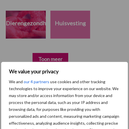
Dierengezondheid
Huisvesting
Toon meer
We value your privacy
We and
our 4 partners
use cookies and other tracking
Primaire
Recent nieuws
Partner nieuws
technologies to improve your experience on our website. We
Sidebar
may store and/or access information from your device and
process the personal data, such as your IP address and
7 aug
Britse varkenssector vreest
browsing data, for purposes like providing you with
afzetcrisis in het najaar
personalized ads and content, measuring marketing campaign
effectiveness, analyzing audience insights, collecting precise