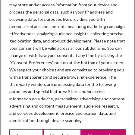
may store and/or access information from your device and
Toon meer
process the personal data, such as your IP address and
browsing data, for purposes like providing you with
personalized ads and content, measuring marketing campaign
Primaire
effectiveness, analyzing audience insights, collecting precise
Recent nieuws
Partner nieuws
geolocation data, and product development. Please note that
Sidebar
your consent will be valid across all our subdomains. You can
7 aug
Britse varkenssector vreest
change or withdraw your consent at any time by clicking the
afzetcrisis in het najaar
“Consent Preferences” button at the bottom of your screen.
We respect your choices and are committed to providing you
with a transparent and secure browsing experience. The
7 aug
Hittestress: wat gebeurt er en hoe
third-party vendors are processing data for the following
kunnen we het voorkomen?
purposes and special features: Store and/or access
information on a device, personalized advertising and content,
advertising and content measurement, audience research,
5 aug
“Vraag naar praktische
and services development, precise geolocation data, and
hygieneoplossingen is in Polen
identification through device scanning.
groter dan ooit”