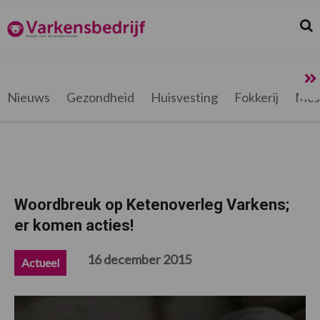
Spring
Door
Spring
Spring
naar
naar
naar
naar
Zoek
Z
Varkensbedrijf.be
de
de
de
de
hoofdnavigatie
hoofd
eerste
voettekst
inhoud
sidebar
Nieuws
Gezondheid
Huisvesting
Fokkerij
Mes
Woordbreuk op Ketenoverleg Varkens;
er komen acties!
16 december 2015
Actueel