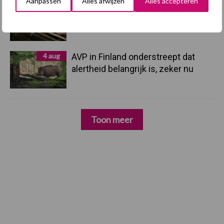
Aanpassen
Alles afwijzen
Alles accepteren
5 aug
Eliminatieprotocol voor
Mycoplasma hyopneumoniae
4 aug
AVP in Finland onderstreept dat
alertheid belangrijk is, zeker nu
Toon meer