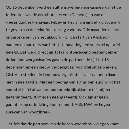
Op 15 december werd een ultiem overleg georganiseerd met de
federaties van de distributieketens (Comeos) en van de
vleesindustrie (Fenavian, Febev en Fevia) om eindelijk uitvoering
te geven aan de beloofde toeslag varkens. Drie maanden na het
ondertekenen van het akkoord – bij de start van Agribex –
hadden de partners van het Ketenoverleg een voorstel op tafel
gelegd. Dat werd direct als totaal ontoereikend bestempeld en
de landbouworganisaties gaven de partners de tijd tot 15
december om een nieuw, verdedigbaar voorstel uit te werken.
Gisteren stelden de landbouworganisaties vast dat men daar
niet in geslaagd is. Met een bedrag van 10 miljoen euro wijkt het
voorstel te fel af van het oorspronkelijk akkoord (24 miljoen
gegarandeerd, 30 miljoen geëngageerd). Ook zijn er geen
garanties op uitbetaling. Boerenbond, ABS, FWA en Fugea
spreken van woordbreuk.
Het feit dat de partners van de keten woordbreuk plegen komt