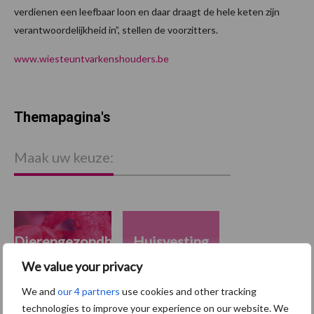
verdienen een leefbaar loon en daar draagt de hele keten zijn
verantwoordelijkheid in”, stellen de voorzitters.
www.wiesteuntvarkenshouders.be
Themapagina's
Maak uw keuze:
Dierengezondheid
Huisvesting
We value your privacy
We and
our 4 partners
use cookies and other tracking
technologies to improve your experience on our website. We