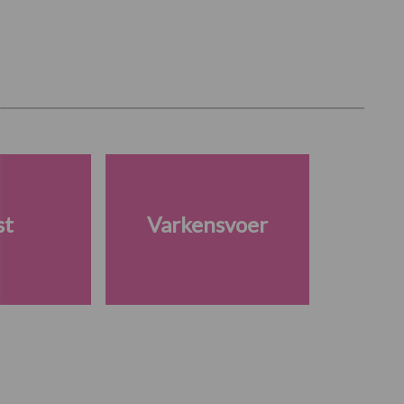
st
Varkensvoer