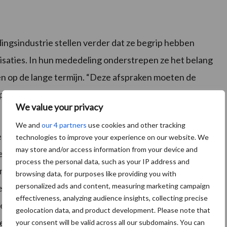
ngsindustrie stellen verder dat ze begrip hebben
saties. In hun mededeling onderstrepen ze het belang
n op de lange termijn. “Deze afspraken moeten de
k die in de lijn ligt met het Europese
We value your privacy
We and
our 4 partners
use cookies and other tracking
nschappelijke initiatieven die de sector versterken,
technologies to improve your experience on our website. We
may store and/or access information from your device and
enschappelijke onderzoek, productinnovatie en
process the personal data, such as your IP address and
een Europese aanpak om de prijzen te stabiliseren en de
browsing data, for purposes like providing you with
personalized ads and content, measuring marketing campaign
ekeren. De Belgische voedingsindustrie koopt 2/3 van
effectiveness, analyzing audience insights, collecting precise
rs en blijft dan ook onlosmakelijk verbonden voor het
geolocation data, and product development. Please note that
en correcte prijs.”
your consent will be valid across all our subdomains. You can