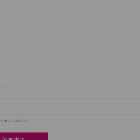
s
*
 e-mailadres in