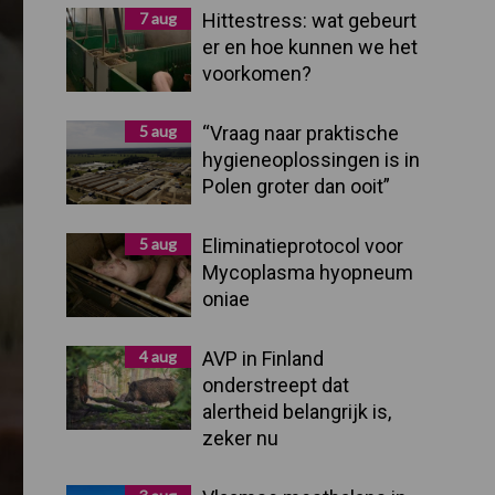
Sidebar
7 aug
Hittestress: wat gebeurt
er en hoe kunnen we het
voorkomen?
5 aug
“Vraag naar praktische
hygieneoplossingen is in
Polen groter dan ooit”
5 aug
Eliminatieprotocol voor
Mycoplasma hyopneum
oniae
4 aug
AVP in Finland
onderstreept dat
alertheid belangrijk is,
zeker nu