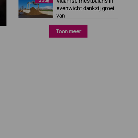
3 aug
Vlaamse mestbalans in
evenwicht dankzij groei
van
verwerkingscapaciteit
Toon meer