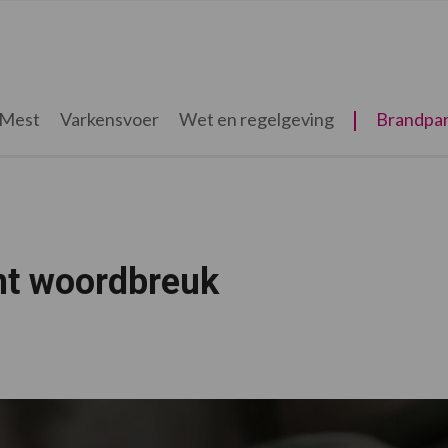
Mest
Varkensvoer
Wet en regelgeving
Brandpar
nt woordbreuk