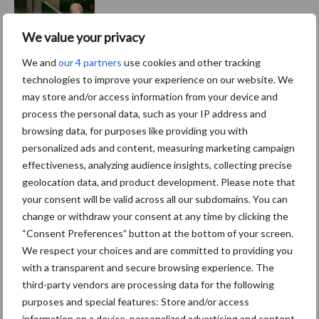
We value your privacy
5 aug
“Vraag naar praktische
hygieneoplossingen is in Polen
We and
our 4 partners
use cookies and other tracking
groter dan ooit”
technologies to improve your experience on our website. We
may store and/or access information from your device and
5 aug
Eliminatieprotocol voor
process the personal data, such as your IP address and
Mycoplasma hyopneumoniae
browsing data, for purposes like providing you with
personalized ads and content, measuring marketing campaign
effectiveness, analyzing audience insights, collecting precise
4 aug
AVP in Finland onderstreept dat
geolocation data, and product development. Please note that
alertheid belangrijk is, zeker nu
your consent will be valid across all our subdomains. You can
change or withdraw your consent at any time by clicking the
“Consent Preferences” button at the bottom of your screen.
3 aug
Vlaamse mestbalans in evenwicht
We respect your choices and are committed to providing you
dankzij groei van
with a transparent and secure browsing experience. The
verwerkingscapaciteit
third-party vendors are processing data for the following
purposes and special features: Store and/or access
information on a device, personalized advertising and content,