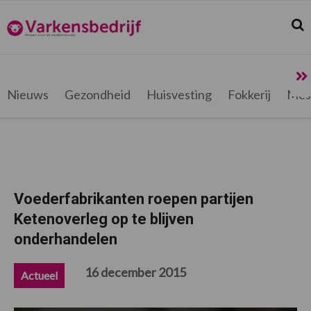
Spring
Door
Spring
Spring
naar
naar
naar
naar
Zoek
Z
Varkensbedrijf.be
de
de
de
de
hoofdnavigatie
hoofd
eerste
voettekst
inhoud
sidebar
Nieuws
Gezondheid
Huisvesting
Fokkerij
Mes
Voederfabrikanten roepen partijen
Ketenoverleg op te blijven
onderhandelen
16 december 2015
Actueel