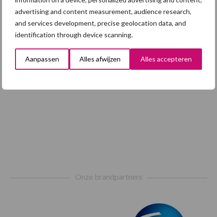
advertising and content measurement, audience research,
Toon meer
and services development, precise geolocation data, and
identification through device scanning.
Aanpassen
Alles afwijzen
Alles accepteren
Footer
Onze brandpartners