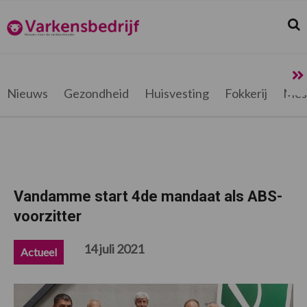
Spring
Door
Spring
Spring
naar
naar
naar
naar
Zoek
Z
Varkensbedrijf.be
de
de
de
de
hoofdnavigatie
hoofd
eerste
voettekst
inhoud
sidebar
Nieuws
Gezondheid
Huisvesting
Fokkerij
Mes
Vandamme start 4de mandaat als ABS-
voorzitter
14 juli 2021
Actueel