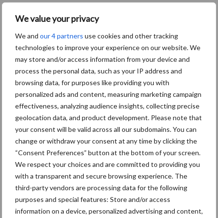
5 aug
Eliminatieprotocol voor
We value your privacy
Mycoplasma hyopneumoniae
We and
our 4 partners
use cookies and other tracking
technologies to improve your experience on our website. We
4 aug
AVP in Finland onderstreept dat
may store and/or access information from your device and
alertheid belangrijk is, zeker nu
process the personal data, such as your IP address and
browsing data, for purposes like providing you with
personalized ads and content, measuring marketing campaign
3 aug
Vlaamse mestbalans in evenwicht
effectiveness, analyzing audience insights, collecting precise
dankzij groei van
geolocation data, and product development. Please note that
verwerkingscapaciteit
your consent will be valid across all our subdomains. You can
change or withdraw your consent at any time by clicking the
“Consent Preferences” button at the bottom of your screen.
3 aug
Intacte beren houden kan in de bio-
We respect your choices and are committed to providing you
varkenshouderij, maar dan moet
with a transparent and secure browsing experience. The
alles kloppen
third-party vendors are processing data for the following
purposes and special features: Store and/or access
information on a device, personalized advertising and content,