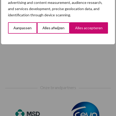
Toon meer
advertising and content measurement, audience research,
and services development, precise geolocation data, and
identification through device scanning.
Aanpassen
Alles afwijzen
Alles accepteren
Footer
Onze brandpartners