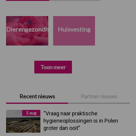
Dierengezondheid
Huisvesting
Toon meer
Primaire
Recent nieuws
Partner nieuws
Sidebar
5 aug
“Vraag naar praktische
hygieneoplossingen is in Polen
groter dan ooit”