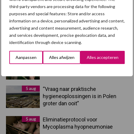
third-party vendors are processing data for the following
Primaire
purposes and special features: Store and/or access
Recent nieuws
Partner nieuws
information on a device, personalized advertising and content,
Sidebar
advertising and content measurement, audience research,
7 aug
Britse varkenssector vreest
and services development, precise geolocation data, and
afzetcrisis in het najaar
identification through device scanning.
Aanpassen
Alles afwijzen
Alles accepteren
7 aug
Hittestress: wat gebeurt er en hoe
kunnen we het voorkomen?
5 aug
“Vraag naar praktische
hygieneoplossingen is in Polen
groter dan ooit”
5 aug
Eliminatieprotocol voor
Mycoplasma hyopneumoniae