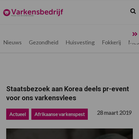
Spring
Door
Spring
Spring
naar
naar
naar
naar
Zoek
Z
Varkensbedrijf.be
de
de
de
de
hoofdnavigatie
hoofd
eerste
voettekst
inhoud
sidebar
Nieuws
Gezondheid
Huisvesting
Fokkerij
Mes
Staatsbezoek aan Korea deels pr-event
voor ons varkensvlees
28 maart 2019
Actueel
Afrikaanse varkenspest