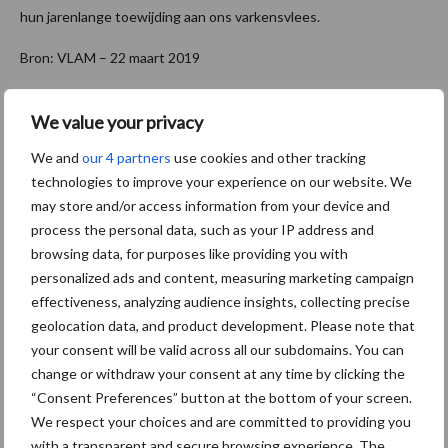
hun jarenlange toewijding aan ons varkensvlees.
Bron: VLAM – 22 maart 2019
Themapagina's
We value your privacy
Maak uw keuze:
We and
our 4 partners
use cookies and other tracking
technologies to improve your experience on our website. We
may store and/or access information from your device and
process the personal data, such as your IP address and
browsing data, for purposes like providing you with
Dierengezondheid
Huisvesting
personalized ads and content, measuring marketing campaign
effectiveness, analyzing audience insights, collecting precise
geolocation data, and product development. Please note that
your consent will be valid across all our subdomains. You can
change or withdraw your consent at any time by clicking the
“Consent Preferences” button at the bottom of your screen.
Toon meer
We respect your choices and are committed to providing you
with a transparent and secure browsing experience. The