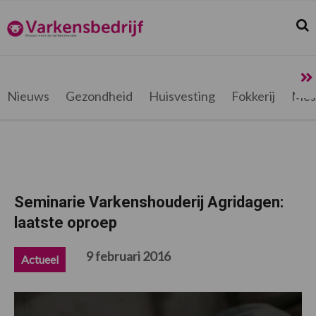
Spring
Door
Spring
Spring
naar
naar
naar
naar
Zoek
Z
Varkensbedrijf.be
de
de
de
de
hoofdnavigatie
hoofd
eerste
voettekst
inhoud
sidebar
Nieuws
Gezondheid
Huisvesting
Fokkerij
Mes
Seminarie Varkenshouderij Agridagen:
laatste oproep
9 februari 2016
Actueel