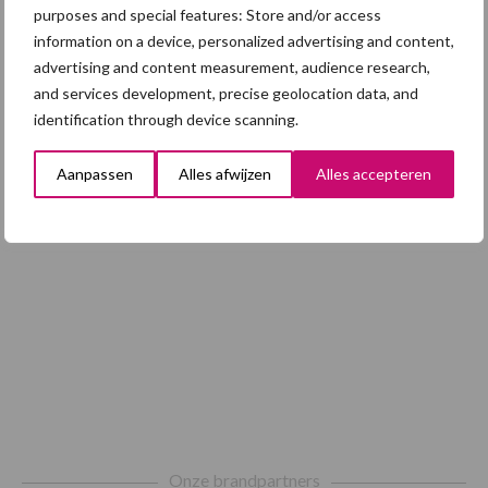
alertheid belangrijk is, zeker nu
purposes and special features: Store and/or access
information on a device, personalized advertising and content,
advertising and content measurement, audience research,
and services development, precise geolocation data, and
Toon meer
identification through device scanning.
Aanpassen
Alles afwijzen
Alles accepteren
Footer
Onze brandpartners