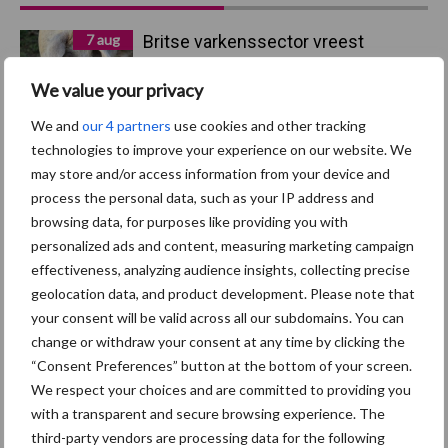
Sidebar
7 aug
Britse varkenssector vreest
afzetcrisis in het najaar
We value your privacy
We and
our 4 partners
use cookies and other tracking
7 aug
Hittestress: wat gebeurt er en hoe
technologies to improve your experience on our website. We
kunnen we het voorkomen?
may store and/or access information from your device and
process the personal data, such as your IP address and
browsing data, for purposes like providing you with
5 aug
“Vraag naar praktische
personalized ads and content, measuring marketing campaign
hygieneoplossingen is in Polen
effectiveness, analyzing audience insights, collecting precise
groter dan ooit”
geolocation data, and product development. Please note that
your consent will be valid across all our subdomains. You can
5 aug
Eliminatieprotocol voor
change or withdraw your consent at any time by clicking the
Mycoplasma hyopneumoniae
“Consent Preferences” button at the bottom of your screen.
We respect your choices and are committed to providing you
with a transparent and secure browsing experience. The
4 aug
AVP in Finland onderstreept dat
third-party vendors are processing data for the following