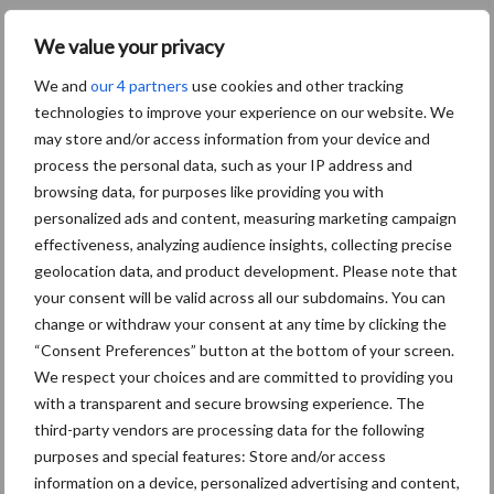
5 aug
Eliminatieprotocol voor
We value your privacy
Mycoplasma hyopneumoniae
We and
our 4 partners
use cookies and other tracking
technologies to improve your experience on our website. We
may store and/or access information from your device and
4 aug
AVP in Finland onderstreept dat
process the personal data, such as your IP address and
alertheid belangrijk is, zeker nu
browsing data, for purposes like providing you with
personalized ads and content, measuring marketing campaign
effectiveness, analyzing audience insights, collecting precise
3 aug
Vlaamse mestbalans in evenwicht
geolocation data, and product development. Please note that
dankzij groei van
your consent will be valid across all our subdomains. You can
verwerkingscapaciteit
change or withdraw your consent at any time by clicking the
“Consent Preferences” button at the bottom of your screen.
3 aug
Intacte beren houden kan in de bio-
We respect your choices and are committed to providing you
varkenshouderij, maar dan moet
with a transparent and secure browsing experience. The
alles kloppen
third-party vendors are processing data for the following
purposes and special features: Store and/or access
information on a device, personalized advertising and content,