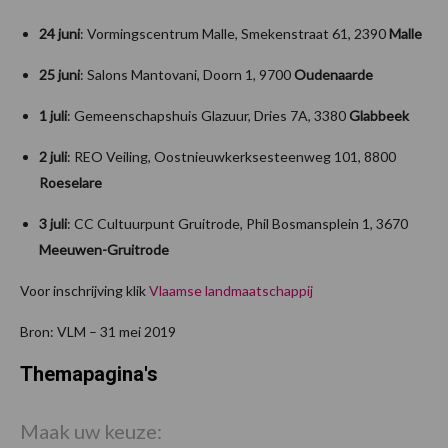
24 juni
: Vormingscentrum Malle, Smekenstraat 61, 2390
Malle
25 juni
: Salons Mantovani, Doorn 1, 9700
Oudenaarde
1 juli
: Gemeenschapshuis Glazuur, Dries 7A, 3380
Glabbeek
2 juli
: REO Veiling, Oostnieuwkerksesteenweg 101, 8800
Roeselare
3 juli
: CC Cultuurpunt Gruitrode, Phil Bosmansplein 1, 3670
Meeuwen-Gruitrode
Voor inschrijving klik
Vlaamse landmaatschappij
Bron: VLM – 31 mei 2019
Themapagina's
Maak uw keuze: