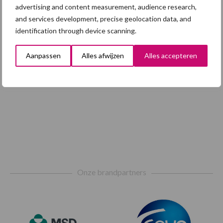
Toon meer
advertising and content measurement, audience research,
and services development, precise geolocation data, and
identification through device scanning.
Aanpassen
Alles afwijzen
Alles accepteren
Footer
Onze brandpartners