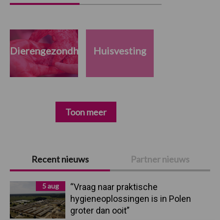
Dierengezondheid
Huisvesting
Toon meer
Primaire
Recent nieuws
Partner nieuws
Sidebar
5 aug
“Vraag naar praktische
hygieneoplossingen is in Polen
groter dan ooit”