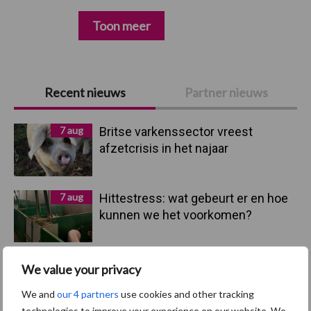
Toon meer
Primaire
Recent nieuws
Partner nieuws
Sidebar
7 aug
Britse varkenssector vreest
afzetcrisis in het najaar
7 aug
Hittestress: wat gebeurt er en hoe
kunnen we het voorkomen?
5 aug
“Vraag naar praktische
We value your privacy
hygieneoplossingen is in Polen
We and
our 4 partners
use cookies and other tracking
groter dan ooit”
technologies to improve your experience on our website. We