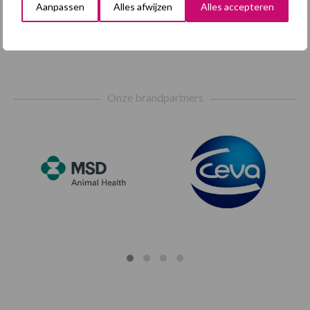
Aanpassen
Alles afwijzen
Alles accepteren
Footer
Onze brandpartners