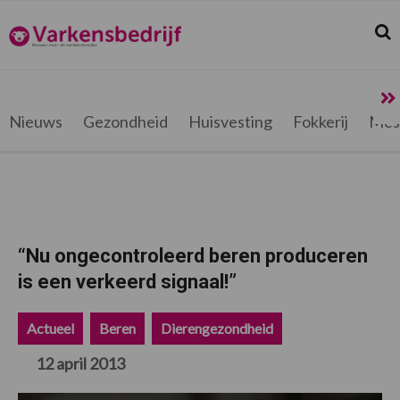
Spring
Door
Spring
Spring
naar
naar
naar
naar
Zoek
Z
Varkensbedrijf.be
de
de
de
de
hoofdnavigatie
hoofd
eerste
voettekst
inhoud
sidebar
Nieuws
Gezondheid
Huisvesting
Fokkerij
Mes
“Nu ongecontroleerd beren produceren
is een verkeerd signaal!”
Actueel
Beren
Dierengezondheid
12 april 2013