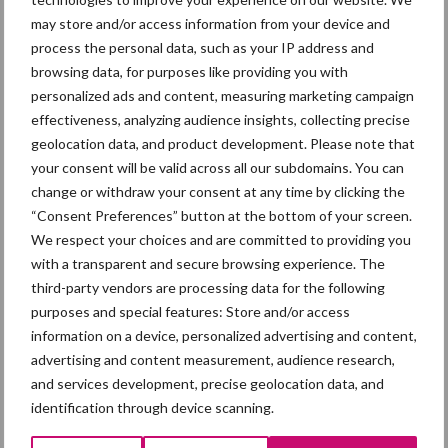
may store and/or access information from your device and
5 aug
Eliminatieprotocol voor
process the personal data, such as your IP address and
Mycoplasma hyopneumoniae
browsing data, for purposes like providing you with
personalized ads and content, measuring marketing campaign
effectiveness, analyzing audience insights, collecting precise
4 aug
AVP in Finland onderstreept dat
geolocation data, and product development. Please note that
alertheid belangrijk is, zeker nu
your consent will be valid across all our subdomains. You can
change or withdraw your consent at any time by clicking the
“Consent Preferences” button at the bottom of your screen.
We respect your choices and are committed to providing you
Toon meer
with a transparent and secure browsing experience. The
third-party vendors are processing data for the following
purposes and special features: Store and/or access
information on a device, personalized advertising and content,
advertising and content measurement, audience research,
and services development, precise geolocation data, and
identification through device scanning.