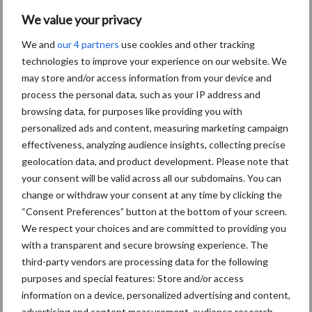
5 aug
Eliminatieprotocol voor
We value your privacy
Mycoplasma hyopneumoniae
We and
our 4 partners
use cookies and other tracking
technologies to improve your experience on our website. We
4 aug
AVP in Finland onderstreept dat
may store and/or access information from your device and
alertheid belangrijk is, zeker nu
process the personal data, such as your IP address and
browsing data, for purposes like providing you with
personalized ads and content, measuring marketing campaign
3 aug
Vlaamse mestbalans in evenwicht
effectiveness, analyzing audience insights, collecting precise
dankzij groei van
geolocation data, and product development. Please note that
verwerkingscapaciteit
your consent will be valid across all our subdomains. You can
change or withdraw your consent at any time by clicking the
3 aug
Intacte beren houden kan in de bio-
“Consent Preferences” button at the bottom of your screen.
varkenshouderij, maar dan moet
We respect your choices and are committed to providing you
alles kloppen
with a transparent and secure browsing experience. The
third-party vendors are processing data for the following
purposes and special features: Store and/or access
information on a device, personalized advertising and content,
Toon meer
advertising and content measurement, audience research,