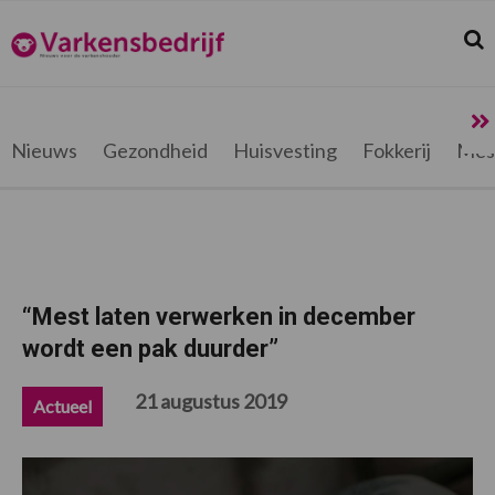
Spring
Door
Spring
Spring
naar
naar
naar
naar
Zoek
Z
Varkensbedrijf.be
de
de
de
de
hoofdnavigatie
hoofd
eerste
voettekst
inhoud
sidebar
Nieuws
Gezondheid
Huisvesting
Fokkerij
Mes
“Mest laten verwerken in december
wordt een pak duurder”
21 augustus 2019
Actueel