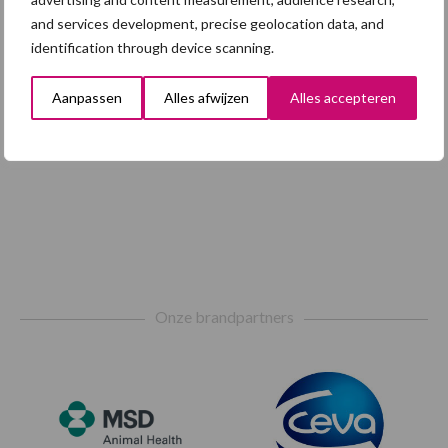
and services development, precise geolocation data, and
identification through device scanning.
Aanpassen
Alles afwijzen
Alles accepteren
Footer
Onze brandpartners