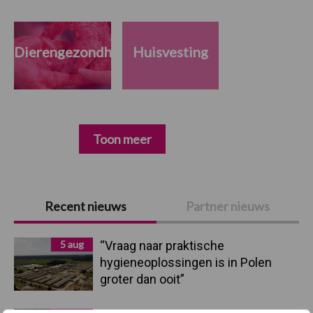
Dierengezondheid
Huisvesting
Toon meer
Primaire
Recent nieuws
Partner nieuws
Sidebar
5 aug
“Vraag naar praktische
hygieneoplossingen is in Polen
groter dan ooit”